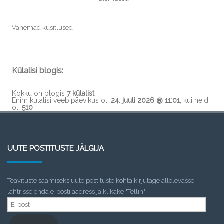
Vanemad küsitlused
Külalisi blogis:
Kokku on blogis
7 külalist
.
Enim külalisi veebipäevikus oli
24. juuli 2026 @ 11:01
, kui neid
oli
510
UUTE POSTITUSTE JÄLGIJA
Teavituste saamiseks uute postituste kohta kirjutage allolevasse
lahtrisse enda e-posti aadress ja klikake "Tellin"
E-
post