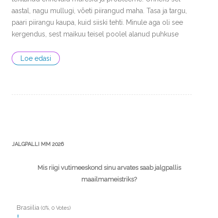
aastal, nagu mullugi, võeti piirangud maha. Tasa ja targu,
paari piirangu kaupa, kuid siiski tehti. Minule aga oli see
kergendus, sest maikuu teisel poolel alanud puhkuse
Loe edasi
JALGPALLI MM 2026
Mis riigi vutimeeskond sinu arvates saab jalgpallis
maailmameistriks?
Brasiilia
(0%, 0 Votes)