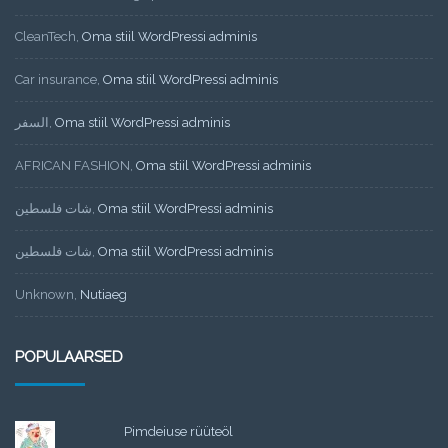
CleanTech
,
Oma stiil WordPressi adminis
Car insurance
,
Oma stiil WordPressi adminis
السفر
,
Oma stiil WordPressi adminis
AFRICAN FASHION
,
Oma stiil WordPressi adminis
شات فلسطين
,
Oma stiil WordPressi adminis
شات فلسطين
,
Oma stiil WordPressi adminis
Unknown
,
Nutiaeg
POPULAARSED
Pimdeiuse rüüteöl