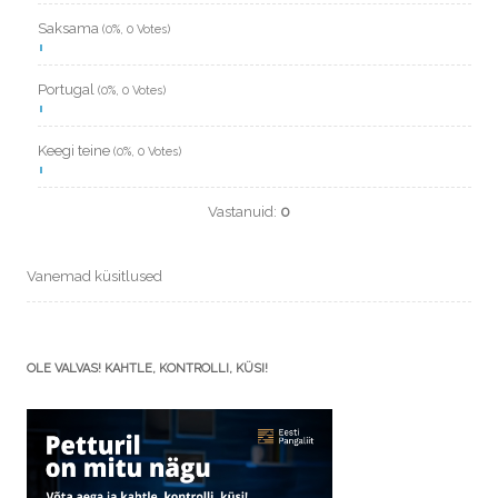
Saksama
(0%, 0 Votes)
Portugal
(0%, 0 Votes)
Keegi teine
(0%, 0 Votes)
Vastanuid:
0
Vanemad küsitlused
OLE VALVAS! KAHTLE, KONTROLLI, KÜSI!