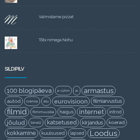
Valmistame pizzat
Tõbi nimega Nohu
SILDIPILV
armastus
100 blogipäeva
a-rühm
ai
eurovisioon
filmiarvustus
autod
crenna
elu
filmid
internet
haigus
introd
filmimuusika
jõulud
katsetused
kirjandus
koerad
kanal2
Loodus
kokkamine
kuulsused
lapsed