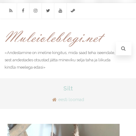
RSS
Facebook
Instagram
Twitter
Youtube
Steam
«Andestamine on imeline kingitus, mida saad teha iseendale,
sest andestades otsustad jätta mineviku selja taha ja liikuda
kindla meelega edasi»
Silt
eesti loomad