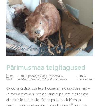
Pärimusmaa telgitagused
05,
7 päeva ja 7 ööd
,
Inimesed &
0
2021
ühiskond
,
Loodus
,
Pehmed & karvased
kommentaari
Koroona kestab juba teist hooaega ning uskuge mind –
kolmas ja viies ja hilisemad laine ei jää samuti tulemata.
Viirus on teinud meile kõigile palju meelehärmi ja
tekitanud erinevaid muresid ja probleeme. Õnneks sel