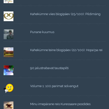
Kahekümne viies blogipäev (25/100): Pildimäng
Punane kuumus
Kahekümne teine blogipäev (22/100): Hopa'pa rei
90 jalustrabavat taustapilti
Volume 1: 100 parimat solvangut
Minu imepärane reis Kuressaare poodides