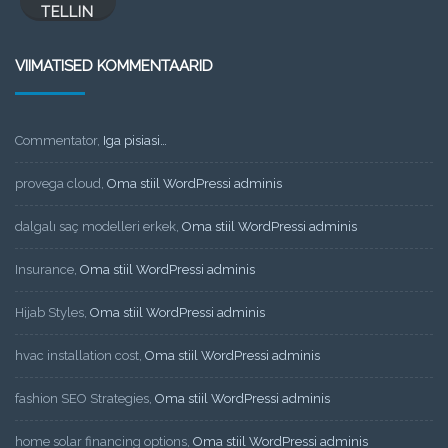
TELLIN
VIIMATISED KOMMENTAARID
Commentator
,
Iga pisiasi…
provega cloud
,
Oma stiil WordPressi adminis
dalgalı saç modelleri erkek
,
Oma stiil WordPressi adminis
Insurance
,
Oma stiil WordPressi adminis
Hijab Styles
,
Oma stiil WordPressi adminis
hvac installation cost
,
Oma stiil WordPressi adminis
fashion SEO Strategies
,
Oma stiil WordPressi adminis
home solar financing options
,
Oma stiil WordPressi adminis