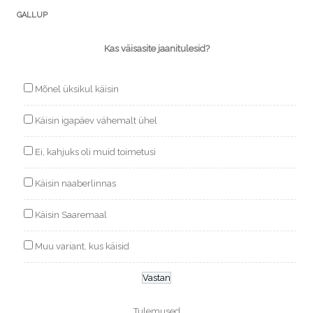
GALLUP
Kas väisasite jaanitulesid?
Mõnel üksikul käisin
Käisin igapäev vähemalt ühel
Ei, kahjuks oli muid toimetusi
Käisin naaberlinnas
Käisin Saaremaal
Muu variant, kus käisid
Tulemused