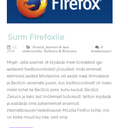
Surm Firefoxile
12,
Arvutid, Internet & muu
0
2016
elektroonika
,
Tarkvara & Riistvara
kommentaari
Mnjah, selle asemel, et kirjutada meie toredatest iga-
aastasest traditsioonilistest jõuludest, mida erinevalt
eelmisest aastast tähistasime sel aastal maal Armsakese
ja Bacilloli vanemate juures, kus traditsiooniliselt oli lisaks
meile kohal ka Bacilloli pere, kuhu kuulub Bacillol,
Zanussi ja kaks last (mõlemad tüdrukud), tahtsin kirjutada
ja avaldada oma pahameelset arvamust
internetibrauser/veebibrauser Mozilla Firefox kohta, mis
on kõike muud kui hea, sest oma