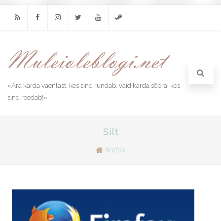
RSS
Facebook
Instagram
Twitter
Youtube
Steam
«Ära karda vaenlast, kes sind ründab, vaid karda sõpra, kes
sind reedab!»
Silt
firefox