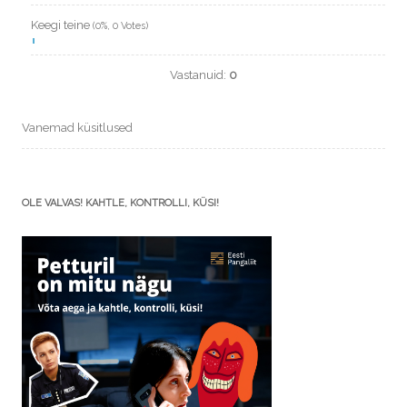
Keegi teine
(0%, 0 Votes)
Vastanuid:
0
Vanemad küsitlused
OLE VALVAS! KAHTLE, KONTROLLI, KÜSI!