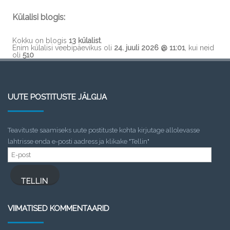
Külalisi blogis:
Kokku on blogis
13 külalist
.
Enim külalisi veebipäevikus oli
24. juuli 2026 @ 11:01
, kui neid
oli
510
UUTE POSTITUSTE JÄLGIJA
Teavituste saamiseks uute postituste kohta kirjutage allolevasse
lahtrisse enda e-posti aadress ja klikake "Tellin"
E-
post
TELLIN
VIIMATISED KOMMENTAARID