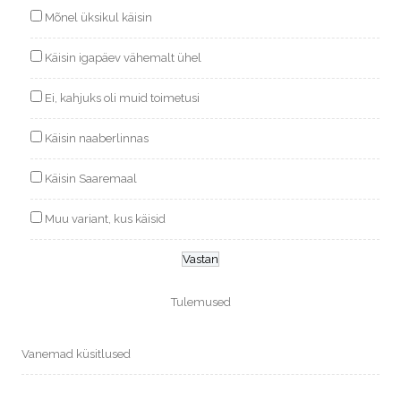
Mõnel üksikul käisin
Käisin igapäev vähemalt ühel
Ei, kahjuks oli muid toimetusi
Käisin naaberlinnas
Käisin Saaremaal
Muu variant, kus käisid
Tulemused
Vanemad küsitlused