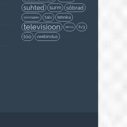
suhted
surm
sõbrad
talv
tehnika
sünnipäev
televisioon
tv3
tervis
töö
veebindus