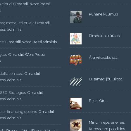
a cloud
,
Oma stiil WordPressi
s
Punane kuumus
 saç modelleri erkek
,
Oma stiil
essi adminis
Pimdeiuse rüüteöl
ce
,
Oma stiil WordPressi adminis
yles
,
Oma stiil WordPressi
Ära vihaseks saa!
s
tallation cost
,
Oma stiil
Ilusamad jõululood
essi adminis
 SEO Strategies
,
Oma stiil
essi adminis
Bikini Girl
lar financing options
,
Oma stiil
essi adminis
Minu imepärane reis
Kuressaare poodides
ech
,
Oma stiil WordPressi adminis