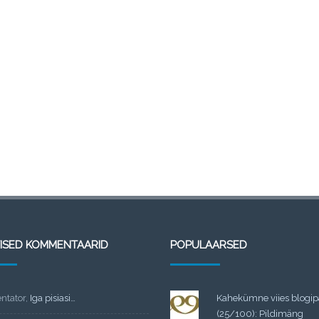
TISED KOMMENTAARID
POPULAARSED
tator
,
Iga pisiasi…
Kahekümne viies blogi
(25/100): Pildimäng