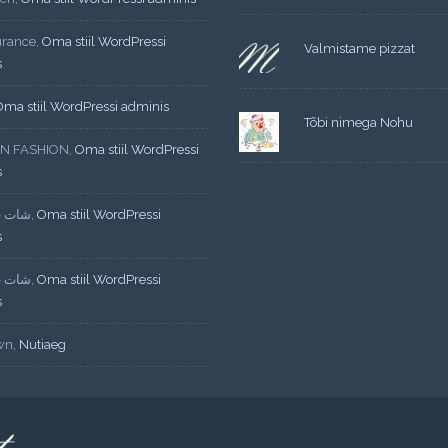
urance
,
Oma stiil WordPressi
Valmistame pizzat
s
Oma stiil WordPressi adminis
Tõbi nimega Nohu
N FASHION
,
Oma stiil WordPressi
s
شات ف
,
Oma stiil WordPressi
s
شات ف
,
Oma stiil WordPressi
s
wn
,
Nutiaeg