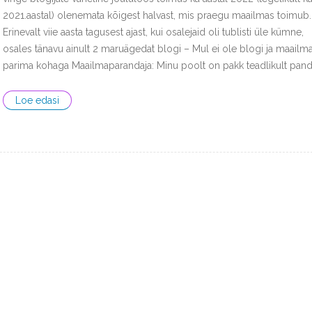
2021.aastal) olenemata kõigest halvast, mis praegu maailmas toimub.
Erinevalt viie aasta tagusest ajast, kui osalejaid oli tublisti üle kümne,
osales tänavu ainult 2 maruägedat blogi – Mul ei ole blogi ja maailm
parima kohaga Maailmaparandaja: Minu poolt on pakk teadlikult pan
Loe edasi