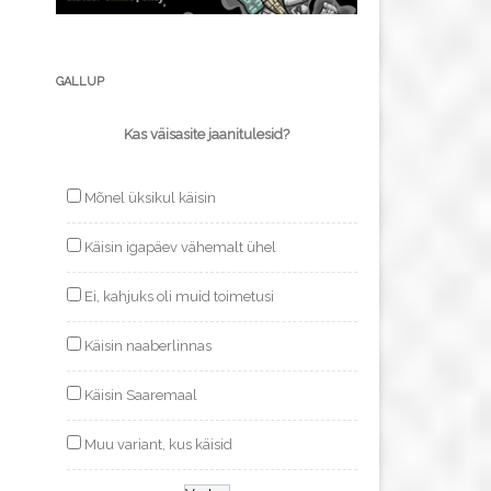
GALLUP
Kas väisasite jaanitulesid?
Mõnel üksikul käisin
Käisin igapäev vähemalt ühel
Ei, kahjuks oli muid toimetusi
Käisin naaberlinnas
Käisin Saaremaal
Muu variant, kus käisid