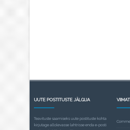
UUTE POSTITUSTE JÄLGIJA
VIIMA
Teavituste saamiseks uute postituste kohta
Commen
kirjutage allolevasse lahtrisse enda e-posti