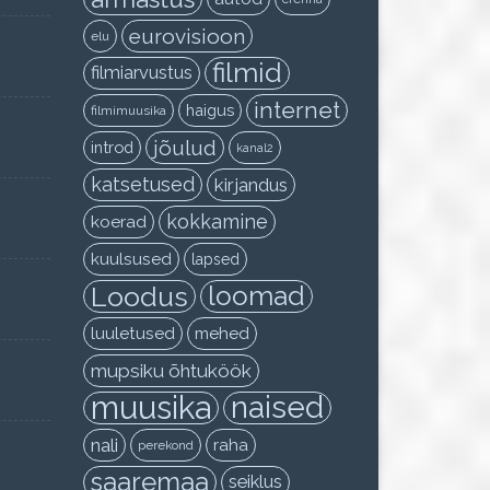
eurovisioon
elu
filmid
filmiarvustus
internet
haigus
filmimuusika
jõulud
introd
kanal2
katsetused
kirjandus
kokkamine
koerad
kuulsused
lapsed
Loodus
loomad
luuletused
mehed
mupsiku õhtuköök
muusika
naised
nali
raha
perekond
saaremaa
seiklus