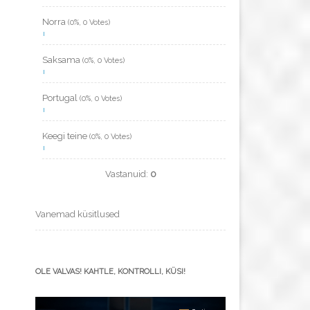
Norra
(0%, 0 Votes)
Saksama
(0%, 0 Votes)
Portugal
(0%, 0 Votes)
Keegi teine
(0%, 0 Votes)
Vastanuid:
0
Vanemad küsitlused
OLE VALVAS! KAHTLE, KONTROLLI, KÜSI!