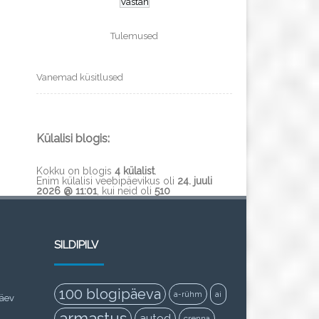
Tulemused
Vanemad küsitlused
Külalisi blogis:
Kokku on blogis
4 külalist
.
Enim külalisi veebipäevikus oli
24. juuli
2026 @ 11:01
, kui neid oli
510
SILDIPILV
100 blogipäeva
a-rühm
ai
päev
armastus
autod
crenna