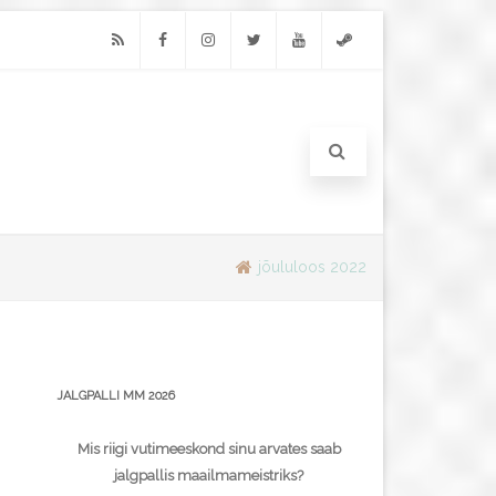
RSS
Facebook
Instagram
Twitter
Youtube
Steam
jõululoos 2022
JALGPALLI MM 2026
Mis riigi vutimeeskond sinu arvates saab
jalgpallis maailmameistriks?
a