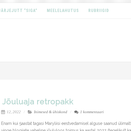
JÄRJEJUTT “SIGA”
MEELELAHUTUS
RUBRIIGID
Jõuluaja retropakk
12, 2022
Inimesed & ühiskond
1 kommentaari
Enam kui 5aastat tagasi Maryliisi eestvedamisel alguse saanud ülimalt
vinge blogijate vaheline jõululoos toimus ka aastal 2022 (tegelikult k