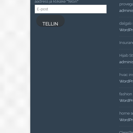
aadress ja klikake "Tellin"
proveg
E-
admini
post
dalgalı
TELLIN
WordPr
Insuran
Hijab St
admini
hvac ins
WordPr
fashion
WordPr
home so
WordPr
CleanT