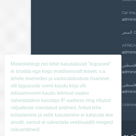
Car ins
admini
السفر
,
AFRICA
admini
Muleioleblogi.net lehel kasutatavad "küpsised"
لسطين
ei sisalda ega kogu eraldiseisvalt teavet, v.a.
admini
lehele sisenedes ja vastunäidustuse lisamisel
لسطين
või tagasiside vormi kaudu kirja või
admini
reklaamivormi kaudu telimust saates
salvestatakse kasutaja IP-aadress ning nõutud
Unkno
väljadesse sisestatud andmed. Antud lehe
külastamine ja selle kasutamine ei kahjusta teie
arvutit, samuti ei salvestata veebisaidilt mingeid
isikuandmeid.