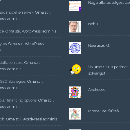
Nagu üllatus selgest tae
 saç modelleri erkek
,
Oma stiil
essi adminis
Nohu
ce
,
Oma stiil WordPressi adminis
yles
,
Oma stiil WordPressi
Naerusuu (2)
s
tallation cost
,
Oma stiil
Volume 1: 100 parimat
essi adminis
solvangut
 SEO Strategies
,
Oma stiil
essi adminis
Anekdoot
lar financing options
,
Oma stiil
essi adminis
Pimdeiuse rüüteöl
ech
,
Oma stiil WordPressi adminis