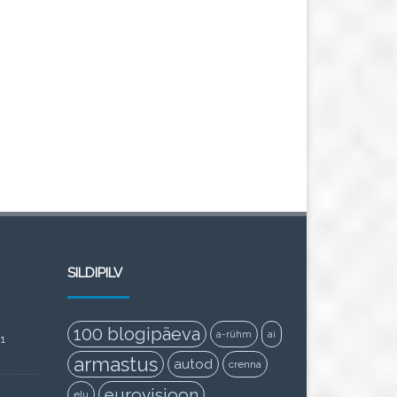
SILDIPILV
100 blogipäeva
a-rühm
ai
11
armastus
autod
crenna
eurovisioon
elu