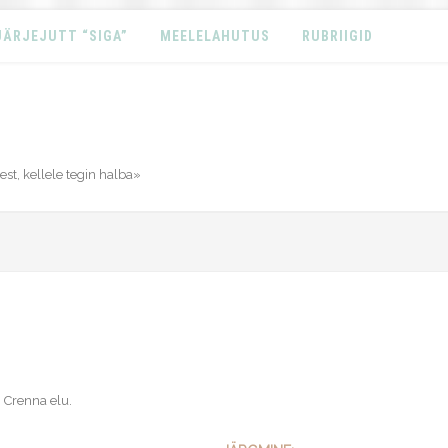
JÄRJEJUTT “SIGA”
MEELELAHUTUS
RUBRIIGID
st, kellele tegin halba»
 Crenna elu
.