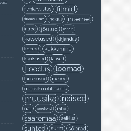
vast
filmid
filmiarvustus
internet
haigus
filmimuusika
jõulud
introd
kanal2
katsetused
kirjandus
kokkamine
koerad
kuulsused
lapsed
Loodus
loomad
luuletused
mehed
mupsiku õhtuköök
muusika
naised
nali
raha
perekond
saaremaa
seiklus
suhted
surm
sõbrad