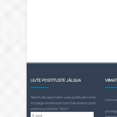
UUTE POSTITUSTE JÄLGIJA
VIIMA
Teavituste saamiseks uute postituste kohta
Commen
kirjutage allolevasse lahtrisse enda e-posti
aadress ja klikake "Tellin"
proveg
E-
admini