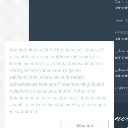
Car ins
admini
السفر
,
AFRICA
admini
Muleioleblogi.net lehel kasutatavad "küpsised"
لسطين
ei sisalda ega kogu eraldiseisvalt teavet, v.a.
admini
lehele sisenedes ja vastunäidustuse lisamisel
لسطين
või tagasiside vormi kaudu kirja või
admini
reklaamivormi kaudu telimust saates
salvestatakse kasutaja IP-aadress ning nõutud
Unkno
väljadesse sisestatud andmed. Antud lehe
külastamine ja selle kasutamine ei kahjusta teie
arvutit, samuti ei salvestata veebisaidilt mingeid
isikuandmeid.
Nõustun