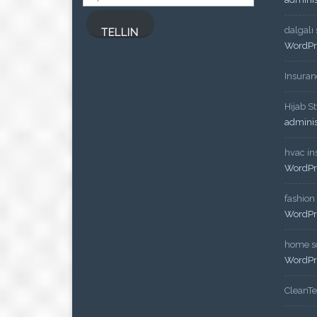
post
dalgalı
TELLIN
WordPr
Insuran
Hijab St
admini
hvac ins
WordPr
fashion
WordPr
home so
WordPr
CleanT