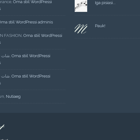
urance
,
Oma stiil WordPressi
Iga pisiasi...
s
Oma stiil WordPressi adminis
Pauk!
N FASHION
,
Oma stiil WordPressi
s
شات ف
,
Oma stiil WordPressi
s
شات ف
,
Oma stiil WordPressi
s
wn
,
Nutiaeg