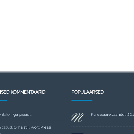
TISED KOMMENTAARID
POPULAARSED
tator
,
Iga pisiasi…
Kuressaare Jaanituli 20
a cloud
,
Oma stiil WordPressi
s