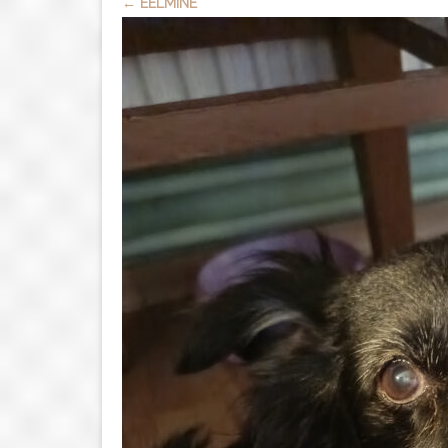
← EELMINE