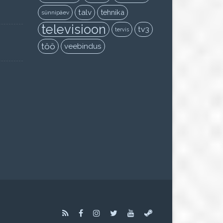
talv
tehnika
sünnipäev
televisioon
tv3
tervis
töö
veebindus