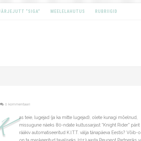
JÄRJEJUTT “SIGA”
MEELELAHUTUS
RUBRIIGID
0 kommentaari
K
as teie, lugejad (ja ka mitte lugejad), olete kunagi mõelnud,
missugune näeks 80-ndate kultussarjast “Knight Rider” pärit
rääkiv automatiseeritud K.I.T.T. välja tänapäeva Eestis? Võib-o
on ta maskeeritud tavaliseks 2013.aasta Peugeot Partneriks v