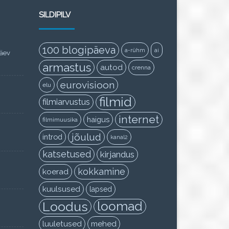
SILDIPILV
100 blogipäeva
a-rühm
ai
päev
armastus
autod
crenna
eurovisioon
elu
filmid
filmiarvustus
internet
haigus
filmimuusika
jõulud
introd
kanal2
katsetused
kirjandus
kokkamine
koerad
kuulsused
lapsed
Loodus
loomad
luuletused
mehed