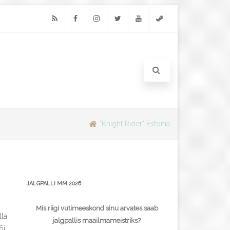
RSS
Facebook
Instagram
Twitter
Youtube
Steam
"Knight Rider" Estonia
JALGPALLI MM 2026
Mis riigi vutimeeskond sinu arvates saab
lla
jalgpallis maailmameistriks?
õi