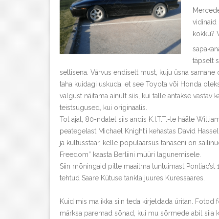
Mercedez
vidinaid
kokku? V
sapakana
täpselt 
sellisena. Värvus endiselt must, kuju üsna sarnane o
taha kuidagi uskuda, et see Toyota või Honda olek
valgust näitama ainult siis, kui talle antakse vast
teistsugused, kui originaalis.
Tol ajal, 80-ndatel siis andis K.I.T.T.-le hääle Willi
peategelast Michael Knight’i kehastas David Hasselhof
ja kultusstaar, kelle populaarsus tänaseni on säilin
Freedom” kaasta Berliini müüri lagunemisele.
Siin mõningaid pilte maailma tuntuimast Pontiac’st 
tehtud Saare Kütuse tankla juures Kuressaares.
Kuid mis ma ikka siin teda kirjeldada üritan. Fotod f
märksa paremad sõnad, kui mu sõrmede abil siia kir