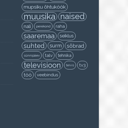
mupsiku õhtuköök
muusika
naised
nali
raha
perekond
saaremaa
seiklus
suhted
surm
sõbrad
talv
tehnika
sünnipäev
televisioon
tv3
tervis
töö
veebindus