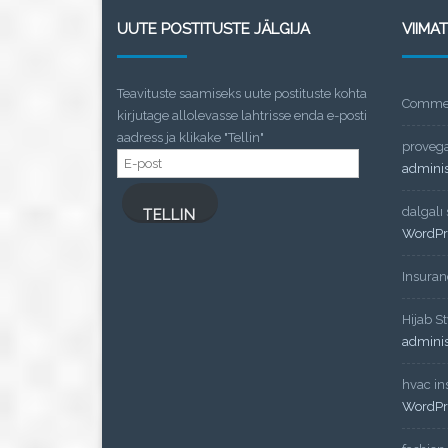
UUTE POSTITUSTE JÄLGIJA
VIIMA
Teavituste saamiseks uute postituste kohta
Commen
kirjutage allolevasse lahtrisse enda e-posti
aadress ja klikake "Tellin"
proveg
E-
admini
post
dalgalı
TELLIN
WordPr
Insuran
Hijab St
admini
hvac ins
WordPr