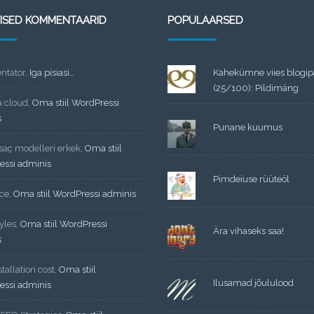
TISED KOMMENTAARID
POPULAARSED
tator
,
Iga pisiasi…
Kahekümne viies blogi
(25/100): Pildimäng
a cloud
,
Oma stiil WordPressi
s
Punane kuumus
 saç modelleri erkek
,
Oma stiil
essi adminis
Pimdeiuse rüüteöl
ce
,
Oma stiil WordPressi adminis
yles
,
Oma stiil WordPressi
Ära vihaseks saa!
s
tallation cost
,
Oma stiil
Ilusamad jõululood
essi adminis