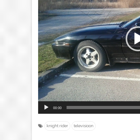
00:00
knight rider
televisioon