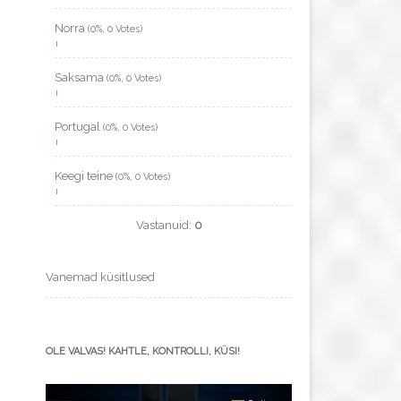
Norra
(0%, 0 Votes)
Saksama
(0%, 0 Votes)
Portugal
(0%, 0 Votes)
Keegi teine
(0%, 0 Votes)
Vastanuid:
0
Vanemad küsitlused
OLE VALVAS! KAHTLE, KONTROLLI, KÜSI!