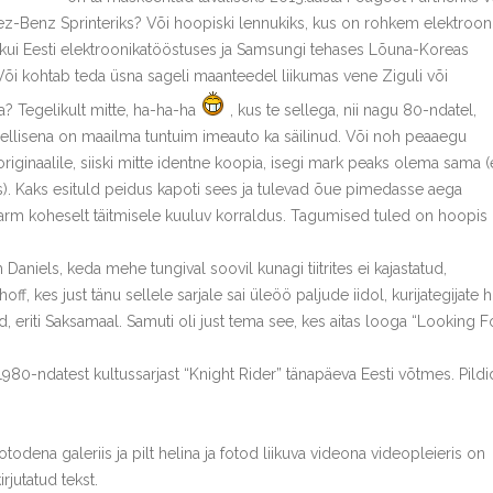
-Benz Sprinteriks? Või hoopiski lennukiks, kus on rohkem elektroonil
 kui Eesti elektroonikatööstuses ja Samsungi tehases Lõuna-Koreas
õi kohtab teda üsna sageli maanteedel liikumas vene Ziguli või
? Tegelikult mitte, ha-ha-ha
, kus te sellega, nii nagu 80-ndatel,
sellisena on maailma tuntuim imeauto ka säilinud. Või noh peaaegu
riginaalile, siiski mitte identne koopia, isegi mark peaks olema sama (
s). Kaks esituld peidus kapoti sees ja tulevad õue pimedasse aega
av karm koheselt täitmisele kuuluv korraldus. Tagumised tuled on hoopis
am Daniels, keda mehe tungival soovil kunagi tiitrites ei kajastatud,
f, kes just tänu sellele sarjale sai üleöö paljude iidol, kurijategijate 
ud, eriti Saksamaal. Samuti oli just tema see, kes aitas looga “Looking F
1980-ndatest kultussarjast “Knight Rider” tänapäeva Eesti võtmes. Pildi
otodena galeriis ja pilt helina ja fotod liikuva videona videopleieris on
jutatud tekst.