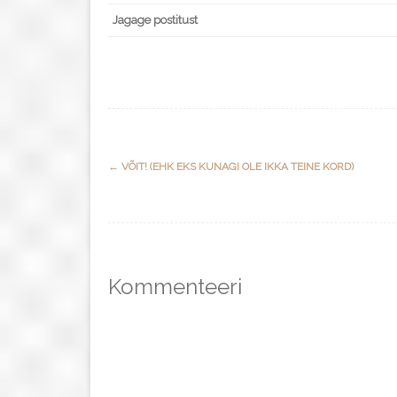
Jagage postitust
Post
←
VÕIT! (EHK EKS KUNAGI OLE IKKA TEINE KORD)
navigation
Kommenteeri