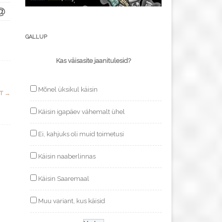
GALLUP
Kas väisasite jaanitulesid?
Mõnel üksikul käisin
TT
→
Käisin igapäev vähemalt ühel
Ei, kahjuks oli muid toimetusi
Käisin naaberlinnas
Käisin Saaremaal
Muu variant, kus käisid