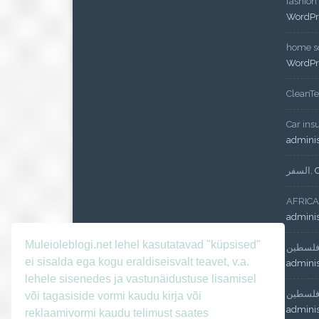
fashion
WordPr
home so
WordPr
CleanT
Car ins
admini
السفر
,
AFRICA
admini
Muleioleblogi.net lehel kasutatavad "küpsised"
لسطين
ei sisalda ega kogu eraldiseisvalt teavet, v.a.
admini
lehele sisenedes ja vastunäidustuse lisamisel
لسطين
või tagasiside vormi kaudu kirja või
admini
reklaamivormi kaudu telimust saates