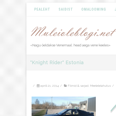
PEALEHT
SAIDIST
OMALOOMING
«Nagu öeldakse Venemaal: head aega vene keeles»
"Knight Rider" Estonia
/
aprill 21, 2014
/
Filmid & sarjad
,
Meelelelahutus
/