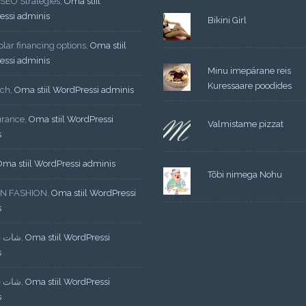
 SEO Strategies
,
Oma stiil
essi adminis
Bikini Girl
lar financing options
,
Oma stiil
essi adminis
Minu imepärane reis
Kuressaare poodides
ech
,
Oma stiil WordPressi adminis
urance
,
Oma stiil WordPressi
Valmistame pizzat
s
Oma stiil WordPressi adminis
Tõbi nimega Nohu
N FASHION
,
Oma stiil WordPressi
s
شات ف
,
Oma stiil WordPressi
s
شات ف
,
Oma stiil WordPressi
s