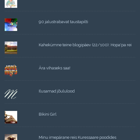
90 jalustrabavat taustapilti
Kahekümne teine blogipäev (22/100): Hopa'pa rei
Ära vihaseks saa!
Ilusamad jõululood
Bikini Girl
Minu imepärane reis Kuressaare poodides