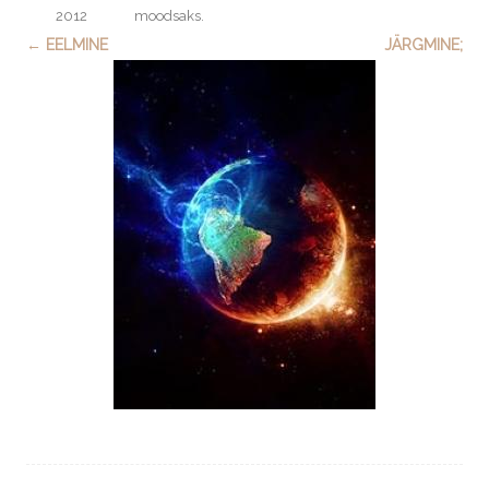
2012
moodsaks
.
← EELMINE
JÄRGMINE;