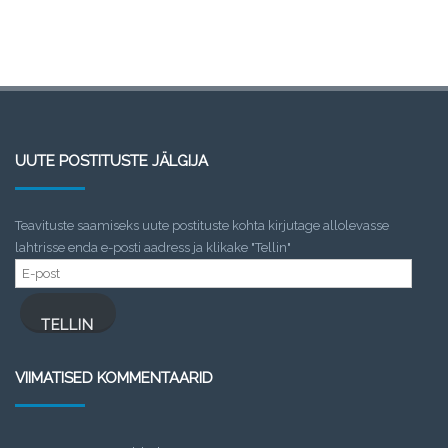
UUTE POSTITUSTE JÄLGIJA
Teavituste saamiseks uute postituste kohta kirjutage allolevasse
lahtrisse enda e-posti aadress ja klikake "Tellin"
E-
post
TELLIN
VIIMATISED KOMMENTAARID