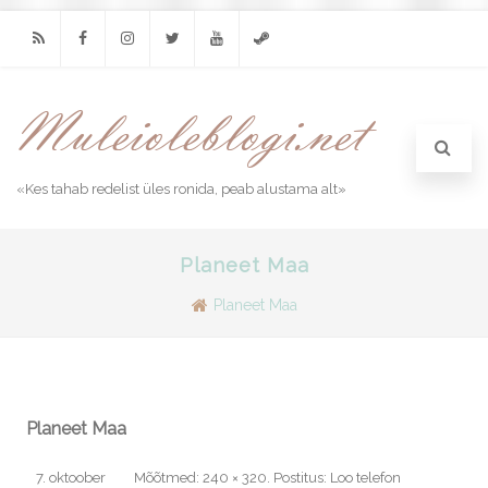
RSS
Facebook
Instagram
Twitter
Youtube
Steam
«Kes tahab redelist üles ronida, peab alustama alt»
Planeet Maa
Planeet Maa
Planeet Maa
7. oktoober
Mõõtmed:
240 × 320
. Postitus:
Loo telefon