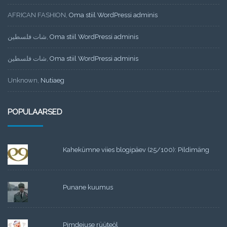
AFRICAN FASHION
,
Oma stiil WordPressi adminis
شات فلسطين
,
Oma stiil WordPressi adminis
شات فلسطين
,
Oma stiil WordPressi adminis
Unknown
,
Nutiaeg
POPULAARSED
Kahekümne viies blogipäev (25/100): Pildimäng
Punane kuumus
Pimdeiuse rüüteöl