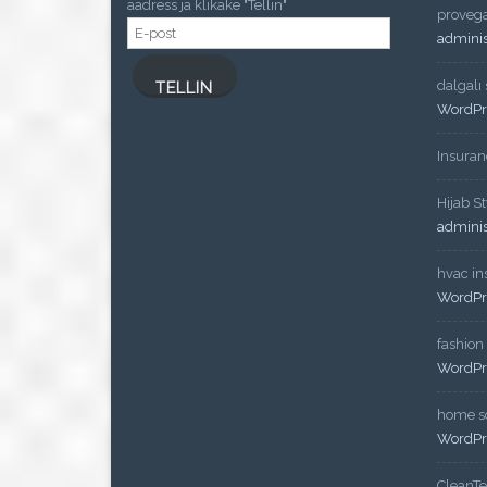
aadress ja klikake "Tellin"
proveg
E-
admini
post
dalgalı
TELLIN
WordPr
Insuran
Hijab St
admini
hvac ins
WordPr
fashion
WordPr
home so
WordPr
CleanT