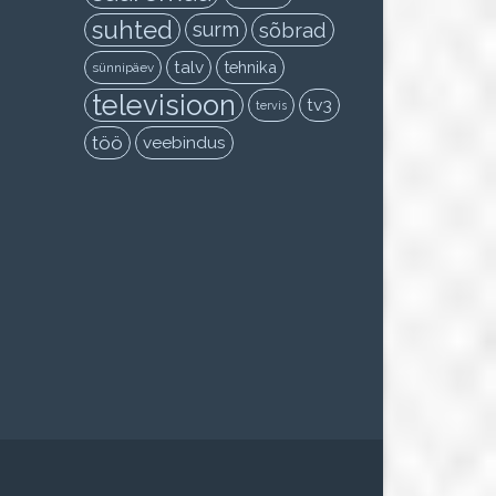
suhted
surm
sõbrad
talv
tehnika
sünnipäev
televisioon
tv3
tervis
töö
veebindus