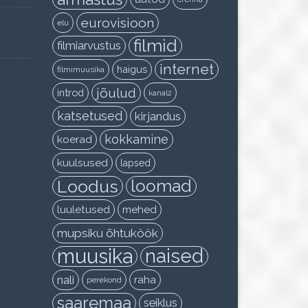
eurovisioon
elu
filmid
filmiarvustus
internet
haigus
filmimuusika
jõulud
introd
kanal2
katsetused
kirjandus
kokkamine
koerad
kuulsused
lapsed
Loodus
loomad
luuletused
mehed
mupsiku õhtuköök
muusika
naised
nali
raha
perekond
saaremaa
seiklus