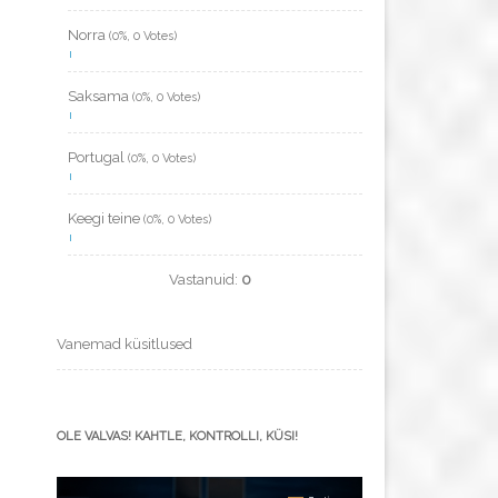
Norra
(0%, 0 Votes)
Saksama
(0%, 0 Votes)
Portugal
(0%, 0 Votes)
Keegi teine
(0%, 0 Votes)
Vastanuid:
0
Vanemad küsitlused
OLE VALVAS! KAHTLE, KONTROLLI, KÜSI!