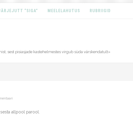
JÄRJEJUTT “SIGA”
MEELELAHUTUS
RUBRIIGID
ist, sest pisiasjade kastehelmestes virgub süda värskendatult»
entaari
isesta allpool parool.