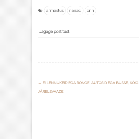
armastus
naised
õnn
Jagage postitust
Post
←
EI LENNUKEID EGA RONGE, AUTOSID EGA BUSSE, KÕIG
navigation
JÄRELEVAADE