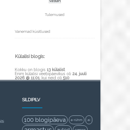
Tulemused
Vanemad küsitlused
Külalisi blogis:
Kokku on blogis
13 külalist
.
Enim külalisi veebipäevikus oli
24. juuli
2026 @ 11:01
, kui neid oli
510
SILDIPILV
100 blogipäeva
a-rühm
ai
lti
armastus
autod
crenna