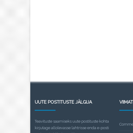
UUTE POSTITUSTE JÄLGIJA
VIIMA
Teavituste saamiseks uute postituste kohta
Commen
kirjutage allolevasse lahtrisse enda e-posti