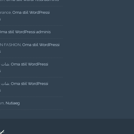
urance
,
Oma stiil WordPressi
s
Oma stiil WordPressi adminis
N FASHION
,
Oma stiil WordPressi
s
شات ف
,
Oma stiil WordPressi
s
شات ف
,
Oma stiil WordPressi
s
wn
,
Nutiaeg