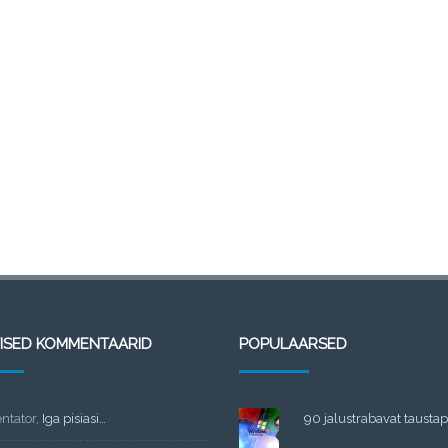
TISED KOMMENTAARID
POPULAARSED
tator
,
Iga pisiasi…
90 jalustrabavat taustapi