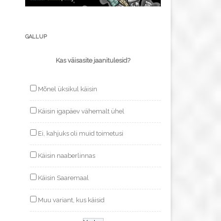
GALLUP
Kas väisasite jaanitulesid?
Mõnel üksikul käisin
Käisin igapäev vähemalt ühel
Ei, kahjuks oli muid toimetusi
Käisin naaberlinnas
Käisin Saaremaal
Muu variant, kus käisid