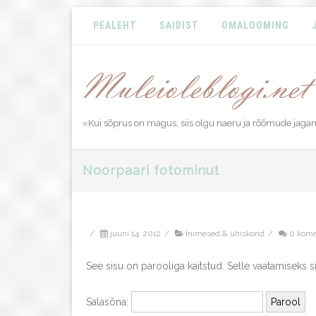
PEALEHT
SAIDIST
OMALOOMING
«Kui sõprus on magus, siis olgu naeru ja rõõmude jagam
Noorpaari fotominut
/
juuni 14, 2012
/
Inimesed & ühiskond
/
0 komm
See sisu on parooliga kaitstud. Selle vaatamiseks s
Salasõna: