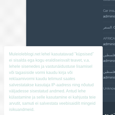
Car ins
admini
السفر
,
AFRICA
admini
Muleioleblogi.net lehel kasutatavad "küpsised"
لسطين
ei sisalda ega kogu eraldiseisvalt teavet, v.a.
admini
lehele sisenedes ja vastunäidustuse lisamisel
لسطين
või tagasiside vormi kaudu kirja või
admini
reklaamivormi kaudu telimust saates
salvestatakse kasutaja IP-aadress ning nõutud
Unkno
väljadesse sisestatud andmed. Antud lehe
külastamine ja selle kasutamine ei kahjusta teie
arvutit, samuti ei salvestata veebisaidilt mingeid
isikuandmeid.