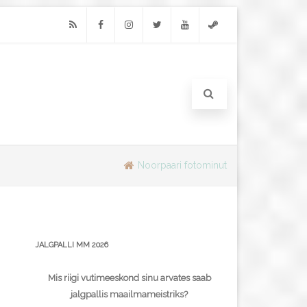
RSS
Facebook
Instagram
Twitter
Youtube
Steam
Noorpaari fotominut
JALGPALLI MM 2026
Mis riigi vutimeeskond sinu arvates saab
jalgpallis maailmameistriks?