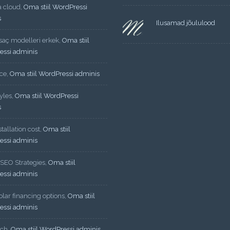
a cloud
,
Oma stiil WordPressi
s
Ilusamad jõululood
 saç modelleri erkek
,
Oma stiil
essi adminis
ce
,
Oma stiil WordPressi adminis
yles
,
Oma stiil WordPressi
s
tallation cost
,
Oma stiil
essi adminis
 SEO Strategies
,
Oma stiil
essi adminis
lar financing options
,
Oma stiil
essi adminis
ech
,
Oma stiil WordPressi adminis