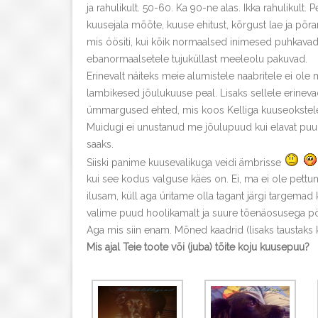
ja rahulikult. 50-60. Ka 90-ne alas. Ikka rahulikul
kuusejala mõõte, kuuse ehitust, kõrgust lae ja põra
mis öösiti, kui kõik normaalsed inimesed puhkavad 
ebanormaalsetele tujuküllast meeleolu pakuvad.
Erinevalt näiteks meie alumistele naabritele ei ole m
lambikesed jõulukuuse peal. Lisaks sellele erineva
ümmargused ehted, mis koos Kelliga kuuseokstele 
Muidugi ei unustanud me jõulupuud kui elavat puud j
saaks.
Siiski panime kuusevalikuga veidi ämbrisse
kui see kodus valguse käes on. Ei, ma ei ole pettu
ilusam, küll aga üritame olla tagant järgi targemad k
valime puud hoolikamalt ja suure tõenäosusega 
Aga mis siin enam. Mõned kaadrid (lisaks taustaks 
Mis ajal Teie toote või (juba) tõite koju kuusepuu?