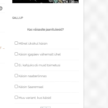
GALLUP
Kas väisasite jaanitulesid?
Mõnel üksikul käisin
TT
→
Käisin igapäev vähemalt ühel
Ei, kahjuks oli muid toimetusi
Käisin naaberlinnas
Käisin Saaremaal
Muu variant, kus käisid