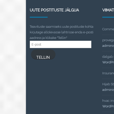
UUTE POSTITUSTE JÄLGIJA
VIIMA
Teavituste saamiseks uute postituste kohta
Commen
kirjutage allolevasse lahtrisse enda e-posti
aadress ja klikake "Tellin"
proveg
E-
admini
post
dalgalı
TELLIN
WordPr
Insuran
Hijab St
admini
hvac ins
WordPr