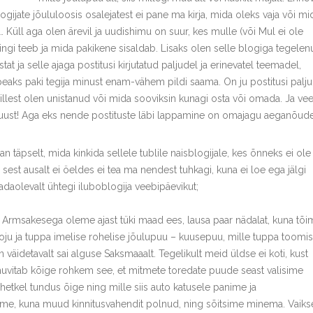
logijate jõululoosis osalejatest ei pane ma kirja, mida oleks vaja või mi
… Küll aga olen ärevil ja uudishimu on suur, kes mulle (või Mul ei ole
kingi teeb ja mida pakikene sisaldab. Lisaks olen selle blogiga tegele
stat ja selle ajaga postitusi kirjutatud paljudel ja erinevatel teemadel,
peaks paki tegija minust enam-vähem pildi saama. On ju postitusi palju
millest olen unistanud või mida sooviksin kunagi osta või omada. Ja vee
uust! Aga eks nende postituste läbi lappamine on omajagu aeganõud
n täpselt, mida kinkida sellele tublile naisblogijale, kes õnneks ei ole
, sest ausalt ei öeldes ei tea ma nendest tuhkagi, kuna ei loe ega jälgi
adaolevalt ühtegi iluboblogija veebipäevikut;
Armsakesega oleme ajast tüki maad ees, lausa paar nädalat, kuna tõi
koju ja tuppa imelise rohelise jõulupuu – kuusepuu, mille tuppa toomi
n väidetavalt sai alguse Saksmaaalt. Tegelikult meid üldse ei koti, kust
huvitab kõige rohkem see, et mitmete toredate puude seast valisime
 hetkel tundus õige ning mille siis auto katusele panime ja
ime, kuna muud kinnitusvahendit polnud, ning sõitsime minema. Vaikse