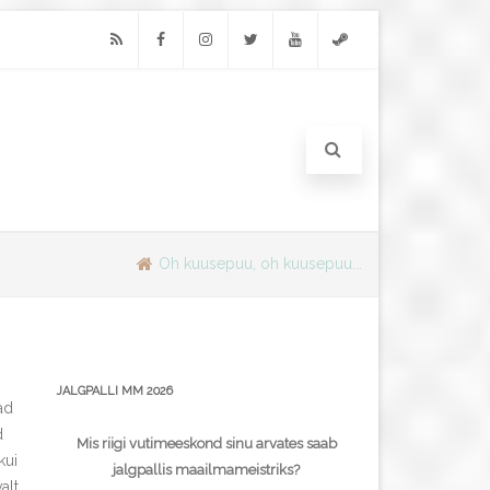
RSS
Facebook
Instagram
Twitter
Youtube
Steam
Oh kuusepuu, oh kuusepuu...
JALGPALLI MM 2026
ad
d
Mis riigi vutimeeskond sinu arvates saab
kui
jalgpallis maailmameistriks?
alt