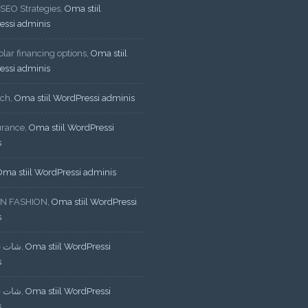
 SEO Strategies
,
Oma stiil
essi adminis
lar financing options
,
Oma stiil
essi adminis
ech
,
Oma stiil WordPressi adminis
urance
,
Oma stiil WordPressi
s
Oma stiil WordPressi adminis
N FASHION
,
Oma stiil WordPressi
s
شات ف
,
Oma stiil WordPressi
s
شات ف
,
Oma stiil WordPressi
s