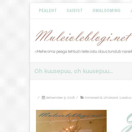
PEALEHT
SAIDIST
OMALOOMING
«Mehe oma peaga tehtud riiete ostu otsus tundub naisel
Oh kuusepuu, oh kuusepuu...
/
detsember 5, 2016
/
Inimesed & ühiskond
,
Loodus