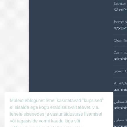
fashion
WordPr
home so
WordPr
CleanT
Car ins
admini
السفر
,
AFRICA
admini
Muleioleblogi.net lehel kasutatavad "küpsised"
لسطين
ei sisalda ega kogu eraldiseisvalt teavet, v.a.
admini
lehele sisenedes ja vastunäidustuse lisamisel
لسطين
või tagasiside vormi kaudu kirja või
admini