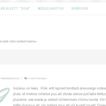
JÄRJEJUTT “SIGA”
MEELELAHUTUS
RUBRIIGID
e alati raha raiskamisena»
,
Meelelelahutus
/
0 kommentaari
J
õulukuu on käes… Kõik, eriti lapsed kindlasti ärevusega ootav
jõule, et imelise rohelise puu alt otsida ülesse just talle tehtu
jõulukink, see avada ja sellest nõrkemiseni rõõmu tunda. Või 
mitte jõulupuu alt, siis millegi muu alt või kuskilt mujalt. Erinev