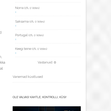
Norra
(0%, 0 Votes)
Saksama
(0%, 0 Votes)
d
Portugal
(0%, 0 Votes)
Keegi teine
(0%, 0 Votes)
m,
Vastanuid:
0
ikka
al
Vanemad küsitlused
OLE VALVAS! KAHTLE, KONTROLLI, KÜSI!