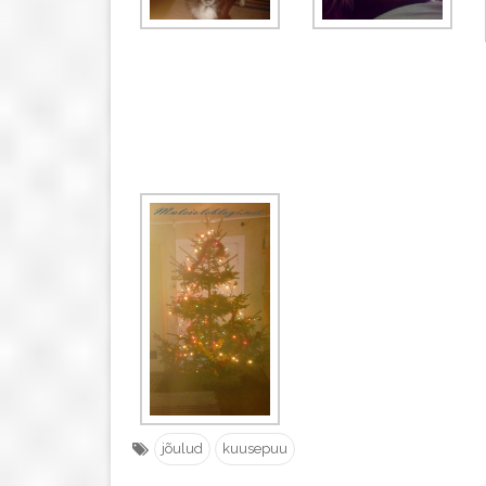
jõulud
kuusepuu