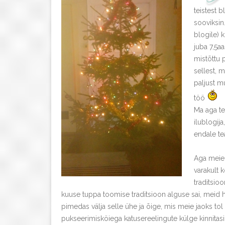
teistest b
sooviksin
blogile) 
juba 7,5aa
mistõttu 
sellest, 
paljust m
töö
Ma aga tea
ilublogija
endale te
Aga meie 
varakult 
traditsioo
kuuse tuppa toomise traditsioon alguse sai, meid 
pimedas välja selle ühe ja õige, mis meie jaoks tol
pukseerimisköiega katusereelingute külge kinnitas