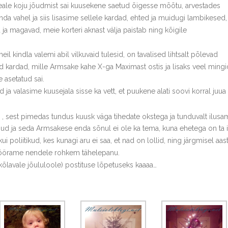
t. Peale koju jõudmist sai kuusekene saetud õigesse mõõtu, arvestades
nda vahel ja siis lisasime sellele kardad, ehted ja muidugi lambikesed,
ja magavad, meie korteri aknast välja paistab ning kõigile
eil kindla valemi abil vilkuvaid tulesid, on tavalised lihtsalt põlevad
d kardad, mille Armsake kahe X-ga Maximast ostis ja lisaks veel mingi
asetatud sai.
a valasime kuusejala sisse ka vett, et puukene alati soovi korral juua
, sest pimedas tundus kuusk väga tihedate okstega ja tunduvalt ilusa
nud ja seda Armsakese enda sõnul ei ole ka tema, kuna ehetega on ta 
ui poliitikud, kes kunagi aru ei saa, et nad on lollid, ning järgmisel aast
pöörame nendele rohkem tähelepanu.
kõlavale jõululoole) postituse lõpetuseks kaaaa…