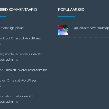
TISED KOMMENTAARID
POPULAARSED
tator
,
Iga pisiasi…
90 jalustrabavat taustapi
a cloud
,
Oma stiil WordPressi
s
 saç modelleri erkek
,
Oma stiil
essi adminis
ce
,
Oma stiil WordPressi adminis
yles
,
Oma stiil WordPressi
s
tallation cost
,
Oma stiil
essi adminis