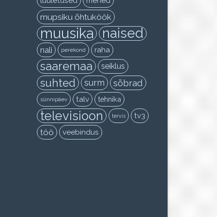
luuletused
mehed
mupsiku õhtuköök
muusika
naised
nali
raha
perekond
saaremaa
seiklus
suhted
surm
sõbrad
talv
tehnika
sünnipäev
televisioon
tv3
tervis
töö
veebindus