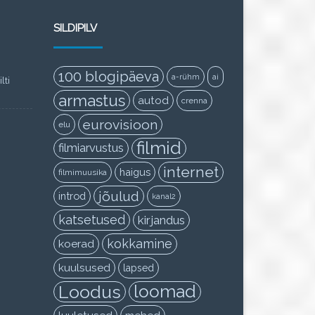
SILDIPILV
100 blogipäeva
a-rühm
ai
lti
armastus
autod
crenna
eurovisioon
elu
filmid
filmiarvustus
internet
haigus
filmimuusika
jõulud
introd
kanal2
katsetused
kirjandus
kokkamine
koerad
kuulsused
lapsed
Loodus
loomad