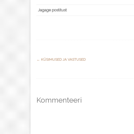
Jagage postitust
Post
←
KÜSIMUSED JA VASTUSED
navigation
Kommenteeri