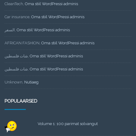
CleanTech
,
Oma stiil WordPressi adminis
Car insurance
,
Oma stiil WordPressi adminis
السفر
,
Oma stiil WordPressi adminis
AFRICAN FASHION
,
Oma stiil WordPressi adminis
شات فلسطين
,
Oma stiil WordPressi adminis
شات فلسطين
,
Oma stiil WordPressi adminis
Unknown
,
Nutiaeg
POPULAARSED
Volume 1: 100 parimat solvangut