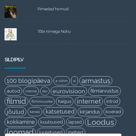
Pimedad hirmud
Tõbi nimega Nohu
SILDIPILV
armastus
100 blogipäeva
a-rühm
ai
eurovisioon
filmiarvustus
autod
crenna
elu
filmid
internet
haigus
introd
filmimuusika
jõulud
katsetused
kirjandus
koerad
kanal2
Loodus
kokkamine
kuulsused
lapsed
loomad
luuletused
mehed