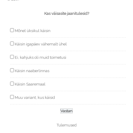
Kas väisasite jaanitulesid?
Mõnel üksikul käisin
Käisin igapäev vähemalt ühel
Ei, kahjuks oli muid toimetusi
Käisin naaberlinnas
Käisin Saaremaal
Muu variant, kus käisid
Tulemused