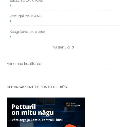
Saksama
(0%, 0 Votes)
Portugal
(0%, 0 Votes)
Keegi teine
(0%, 0 Votes)
Vastanuid:
0
Vanemad küsitlused
OLE VALVAS! KAHTLE, KONTROLLI, KÜSI!