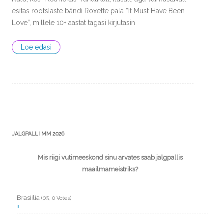
esitas rootslaste bändi Roxette pala “It Must Have Been
Love”, millele 10+ aastat tagasi kirjutasin
Loe edasi
JALGPALLI MM 2026
Mis riigi vutimeeskond sinu arvates saab jalgpallis
maailmameistriks?
Brasiilia
(0%, 0 Votes)