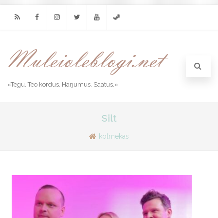
RSS
Facebook
Instagram
Twitter
Youtube
Steam
«Tegu. Teo kordus. Harjumus. Saatus.»
Silt
kolmekas