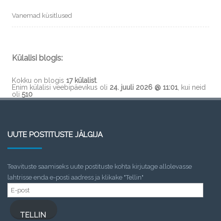
Vanemad küsitlused
Külalisi blogis:
Kokku on blogis
17 külalist
.
Enim külalisi veebipäevikus oli
24. juuli 2026 @ 11:01
, kui neid
oli
510
UUTE POSTITUSTE JÄLGIJA
Teavituste saamiseks uute postituste kohta kirjutage allolevasse
lahtrisse enda e-posti aadress ja klikake "Tellin"
E-
post
TELLIN