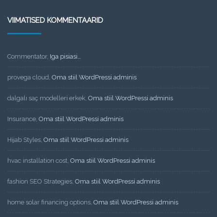
VIIMATISED KOMMENTAARID
Commentator
,
Iga pisiasi…
provega cloud
,
Oma stiil WordPressi adminis
dalgalı saç modelleri erkek
,
Oma stiil WordPressi adminis
Insurance
,
Oma stiil WordPressi adminis
Hijab Styles
,
Oma stiil WordPressi adminis
hvac installation cost
,
Oma stiil WordPressi adminis
fashion SEO Strategies
,
Oma stiil WordPressi adminis
home solar financing options
,
Oma stiil WordPressi adminis