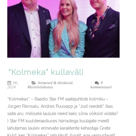
“Kolmeka” kullaväli
06,
Inimesed & ühiskond
,
0
2024
Meelelelahutus
kommentaari
“Kolmekas” – Raadio Star FM saatejuhtide kolmiku –
Jürgen Pärnsalu, Andres Puusepp ja “Just reedeti” (kas
saite aru, millisele laulule need kaks sõna võiksid viidata?
) Star FM kuulderaadiuses härradega kuulajate meelt
lahutamas laulev erinevate karakterite kehastaja Grete
Kuld, kes “Kolmekas” rahulikult, ilusalt, aga vaimustavalt