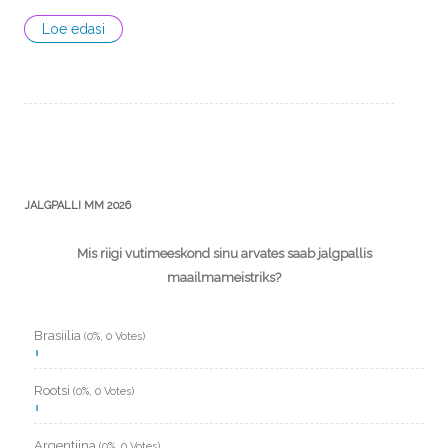
Loe edasi
JALGPALLI MM 2026
Mis riigi vutimeeskond sinu arvates saab jalgpallis
maailmameistriks?
Brasiilia
(0%, 0 Votes)
Rootsi
(0%, 0 Votes)
Argentiina
(0%, 0 Votes)