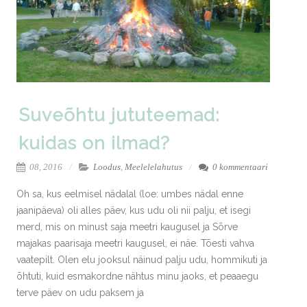
Suveõhtu jututeemad:
kuidas on ilmad?
08, 2016
Loodus
,
Meelelelahutus
0 kommentaari
Oh sa, kus eelmisel nädalal (loe: umbes nädal enne
jaanipäeva) oli alles päev, kus udu oli nii palju, et isegi
merd, mis on minust saja meetri kaugusel ja Sõrve
majakas paarisaja meetri kaugusel, ei näe. Tõesti vahva
vaatepilt. Olen elu jooksul näinud palju udu, hommikuti ja
õhtuti, kuid esmakordne nähtus minu jaoks, et peaaegu
terve päev on udu paksem ja