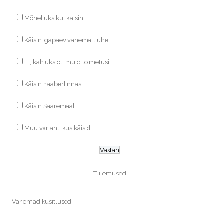
Mõnel üksikul käisin
Käisin igapäev vähemalt ühel
Ei, kahjuks oli muid toimetusi
Käisin naaberlinnas
Käisin Saaremaal
Muu variant, kus käisid
Tulemused
Vanemad küsitlused