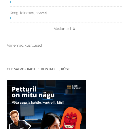
Keegi teine
(0%, 0 Votes)
Vastanuid:
0
Vanemad küsitlused
OLE VALVAS! KAHTLE, KONTROLLI, KÜSI!