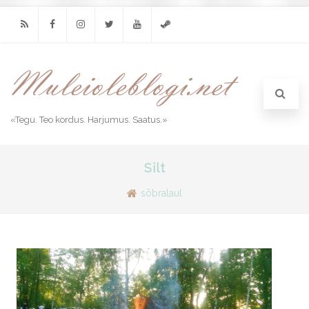
RSS
Facebook
Instagram
Twitter
Youtube
Steam
«Tegu. Teo kordus. Harjumus. Saatus.»
Silt
sõbralaul