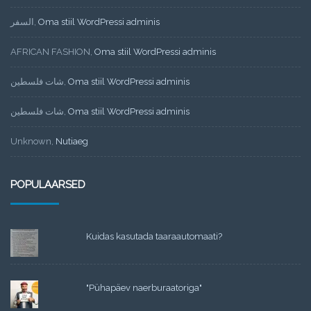
السفر
,
Oma stiil WordPressi adminis
AFRICAN FASHION
,
Oma stiil WordPressi adminis
شات فلسطين
,
Oma stiil WordPressi adminis
شات فلسطين
,
Oma stiil WordPressi adminis
Unknown
,
Nutiaeg
POPULAARSED
Kuidas kasutada taaraautomaati?
"Pühapäev naerburaatoriga"