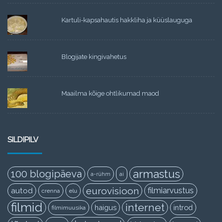
Kartuli-kapsahautis hakkliha ja küüslauguga
Blogijate kingivahetus
Maailma kõige ohtlikumad maod
SILDIPILV
armastus
100 blogipäeva
a-rühm
ai
eurovisioon
filmiarvustus
autod
crenna
elu
filmid
internet
haigus
introd
filmimuusika