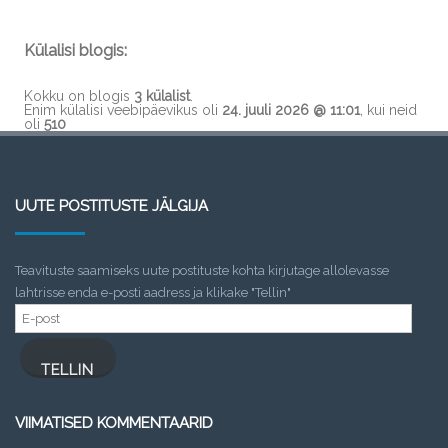
Külalisi blogis:
Kokku on blogis
3 külalist
.
Enim külalisi veebipäevikus oli
24. juuli 2026 @ 11:01
, kui neid
oli
510
UUTE POSTITUSTE JÄLGIJA
Teavituste saamiseks uute postituste kohta kirjutage allolevasse
lahtrisse enda e-posti aadress ja klikake "Tellin"
E-
post
TELLIN
VIIMATISED KOMMENTAARID