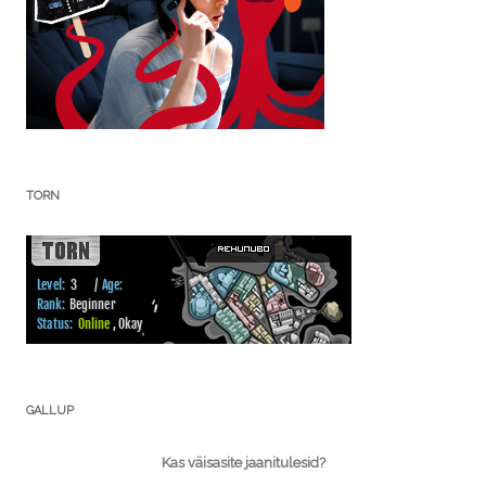
TORN
GALLUP
Kas väisasite jaanitulesid?