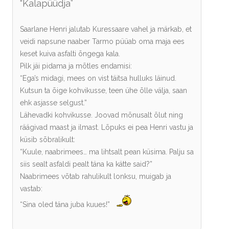
“Kalapüüdja”
Saarlane Henri jalutab Kuressaare vahel ja märkab, et
veidi napsune naaber Tarmo püüab oma maja ees
keset kuiva asfalti õngega kala.
Pilk jäi pidama ja mõtles endamisi:
“Ega’s midagi, mees on vist täitsa hulluks läinud.
Kutsun ta õige kohvikusse, teen ühe õlle välja, saan
ehk asjasse selgust.”
Lähevadki kohvikusse. Joovad mõnusalt õlut ning
räägivad maast ja ilmast. Lõpuks ei pea Henri vastu ja
küsib sõbralikult:
“Kuule, naabrimees… ma lihtsalt pean küsima. Palju sa
siis sealt asfaldi pealt täna ka kätte said?”
Naabrimees võtab rahulikult lonksu, muigab ja
vastab:
“Sina oled täna juba kuues!”