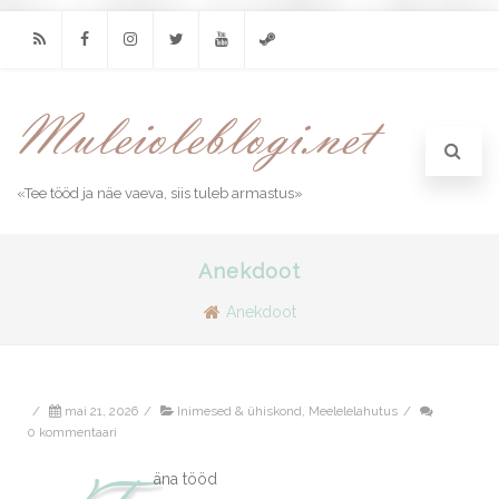
RSS
Facebook
Instagram
Twitter
Youtube
Steam
«Tee tööd ja näe vaeva, siis tuleb armastus»
Anekdoot
Anekdoot
/
mai 21, 2026
/
Inimesed & ühiskond
,
Meelelelahutus
/
0 kommentaari
äna tööd