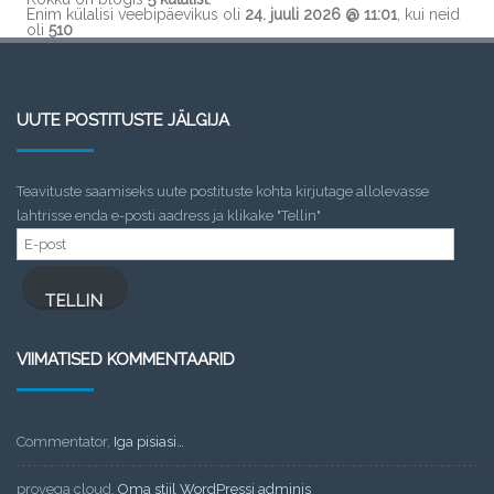
Enim külalisi veebipäevikus oli
24. juuli 2026 @ 11:01
, kui neid
oli
510
UUTE POSTITUSTE JÄLGIJA
Teavituste saamiseks uute postituste kohta kirjutage allolevasse
lahtrisse enda e-posti aadress ja klikake "Tellin"
E-
post
TELLIN
VIIMATISED KOMMENTAARID
Commentator
,
Iga pisiasi…
provega cloud
,
Oma stiil WordPressi adminis