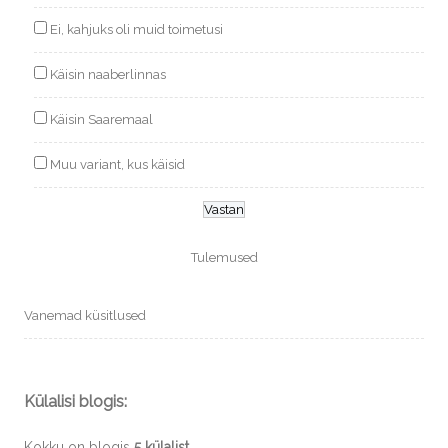
Ei, kahjuks oli muid toimetusi
Käisin naaberlinnas
Käisin Saaremaal
Muu variant, kus käisid
Tulemused
Vanemad küsitlused
Külalisi blogis:
Kokku on blogis
5 külalist
.