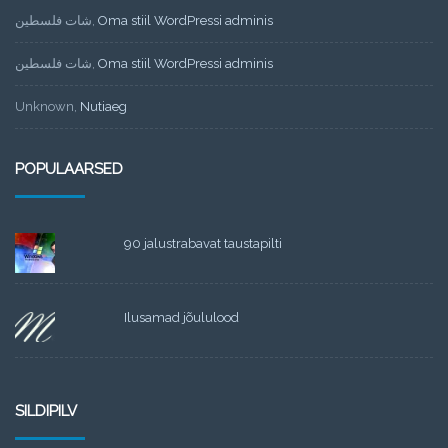
شات فلسطين
,
Oma stiil WordPressi adminis
شات فلسطين
,
Oma stiil WordPressi adminis
Unknown
,
Nutiaeg
POPULAARSED
90 jalustrabavat taustapilti
Ilusamad jõululood
SILDIPILV