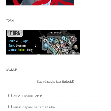
TORN
GALLUP
Kas väisasite jaanitulesid?
Mõnel üksikul käisin
Käisin igapäev vähemalt ühel