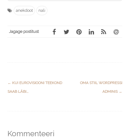
anekdoot
nali
Jagage postitust
Post
←
KUI EUROVISIOONI TEEKOND
OMA STIIL WORDPRESSI
navigation
SAAB LÄBI…
ADMINIS
→
Kommenteeri