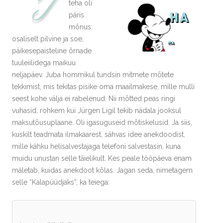
T
teha oli
päris
mõnus:
osaliselt pilvine ja soe,
päikesepaisteline õrnade
tuuleiilidega maikuu
neljapäev. Juba hommikul tundsin mitmete mõtete
tekkimist, mis tekitas pisike oma maailmakese, mille mulli
seest kohe välja ei rabelenud. Nii mõtted peas ringi
vuhasid, rohkem kui Jürgen Ligil tekib nädala jooksul
maksutõusuplaane. Oli igasuguseid mõtiskelusid. Ja siis,
kuskilt teadmata ilmakaarest, sähvas idee anekdoodist,
mille kähku helisalvestajaga telefoni salvestasin, kuna
muidu unustan selle täielikult. Kes peale tööpäeva enam
mäletab, kuidas anekdoot kõlas. Jagan seda, nimetagem
selle “Kalapüüdjaks”, ka teiega: