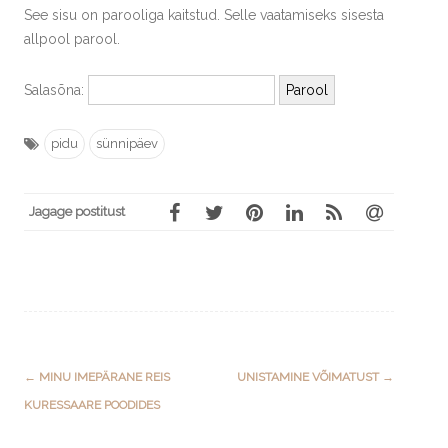
See sisu on parooliga kaitstud. Selle vaatamiseks sisesta
allpool parool.
Salasõna:
pidu
sünnipäev
Jagage postitust
Post
←
MINU IMEPÄRANE REIS
UNISTAMINE VÕIMATUST
→
navigation
KURESSAARE POODIDES