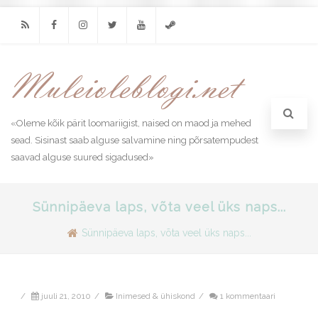
RSS
Facebook
Instagram
Twitter
Youtube
Steam
«Oleme kõik pärit loomariigist, naised on maod ja mehed
sead. Sisinast saab alguse salvamine ning põrsatempudest
saavad alguse suured sigadused»
Sünnipäeva laps, võta veel üks naps...
Sünnipäeva laps, võta veel üks naps...
/
juuli 21, 2010
/
Inimesed & ühiskond
/
1 kommentaari