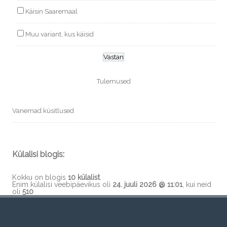
Käisin Saaremaal
Muu variant, kus käisid
Tulemused
Vanemad küsitlused
Külalisi blogis:
Kokku on blogis
10 külalist
.
Enim külalisi veebipäevikus oli
24. juuli 2026 @ 11:01
, kui neid
oli
510