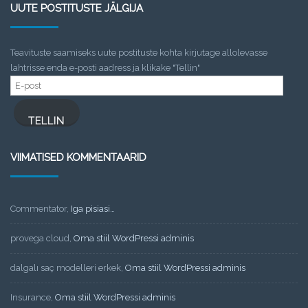
UUTE POSTITUSTE JÄLGIJA
Teavituste saamiseks uute postituste kohta kirjutage allolevasse
lahtrisse enda e-posti aadress ja klikake "Tellin"
E-
post
TELLIN
VIIMATISED KOMMENTAARID
Commentator
,
Iga pisiasi…
provega cloud
,
Oma stiil WordPressi adminis
dalgalı saç modelleri erkek
,
Oma stiil WordPressi adminis
Insurance
,
Oma stiil WordPressi adminis