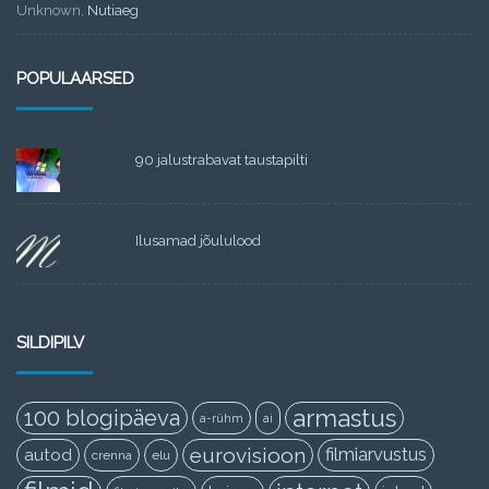
Unknown
,
Nutiaeg
POPULAARSED
90 jalustrabavat taustapilti
Ilusamad jõululood
SILDIPILV
armastus
100 blogipäeva
a-rühm
ai
eurovisioon
filmiarvustus
autod
crenna
elu