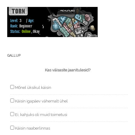
GALLUP
Kas väisasite jaanitulesid?
Mõnel üksikul käisin
Käisin igapäev vähemalt ühel
Ei, kahjuks oli muid toimetusi
Käisin naaberlinnas