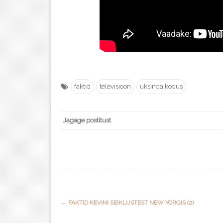
faktid
televisioon
üksinda kodus
Jagage postitust
Post
←
FAKTID KEVINI SEIKLUSTEST NEW YORGIS (2)
navigation