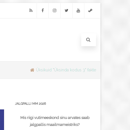
RSS
Facebook
Instagram
Twitter
Youtube
Steam
Üksikuid "Üksinda kodus 3" fakte
JALGPALLI MM 2026
Mis riigi vutimeeskond sinu arvates saab
jalgpallis maailmameistriks?