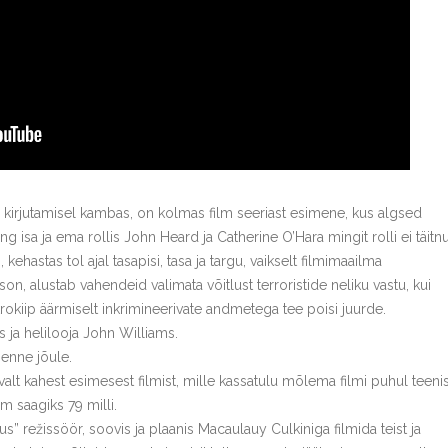
i kirjutamisel kambas, on kolmas film seeriast esimene, kus algsed
ing isa ja ema rollis John Heard ja Catherine O’Hara mingit rolli ei täitn
kehastas tol ajal tasapisi, tasa ja targu, vaikselt filmimaailma
n, alustab vahendeid valimata võitlust terroristide neliku vastu, kui
kiip äärmiselt inkrimineerivate andmetega tee poisi juurde.
 ja helilooja John Williams.
 enne jõule.
evalt kahest esimesest filmist, mille kassatulu mõlema filmi puhul teeni
m saagiks 79 milli.
 režissöör, soovis ja plaanis Macaulauy Culkiniga filmida teist ja