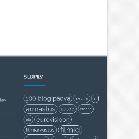
SILDIPILV
100 blogipäeva
a-rühm
ai
päev
armastus
autod
crenna
eurovisioon
elu
filmid
filmiarvustus