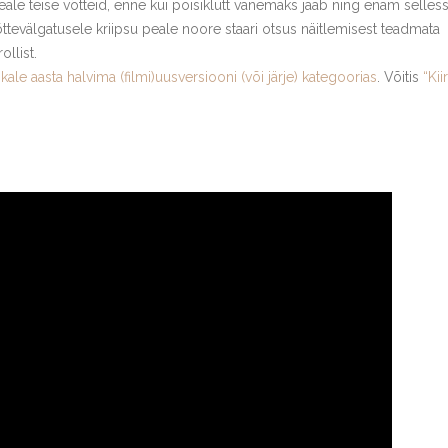
eale teise võtteid, enne kui poisiklutt vanemaks jääb ning enam selles
õttevälgatusele kriipsu peale noore staari otsus näitlemisest teadmata
llist.
kale aasta halvima (filmi)uusversiooni (või järje) kategoorias
. Võitis
“Kii