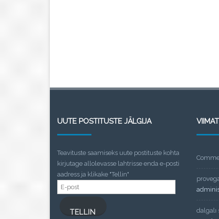
UUTE POSTITUSTE JÄLGIJA
VIIMA
Teavituste saamiseks uute postituste kohta
Commen
kirjutage allolevasse lahtrisse enda e-posti
aadress ja klikake "Tellin"
proveg
E-
admini
post
dalgalı
TELLIN