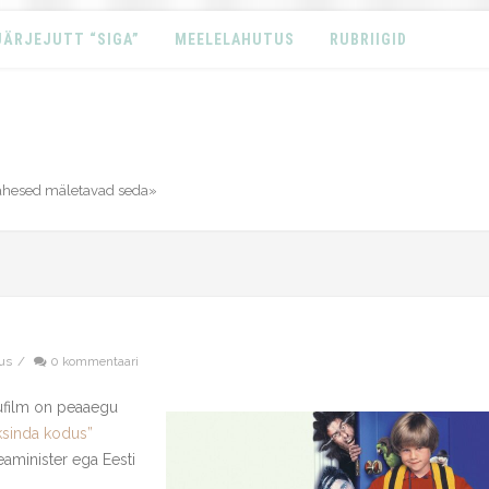
JÄRJEJUTT “SIGA”
MEELELAHUTUS
RUBRIIGID
vähesed mäletavad seda»
us
/
0 kommentaari
lufilm on peaaegu
ksinda kodus”
peaminister ega Eesti