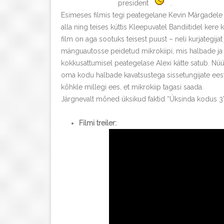
president
.
Esimeses filmis tegi peategelane Kevin Märgadele 
alla ning teises küttis Kleepuvatel Bandiitidel ker
film on aga sootuks teisest puust – neli kurjategijat
mänguautosse peidetud mikrokiipi, mis halbade ja 
kokkusattumisel peategelase Alexi kätte satub. Nüü
oma kodu halbade kavatsustega sissetungijate eest
kõhkle millegi ees, et mikrokiip tagasi saada.
Järgnevalt mõned üksikud faktid “Üksinda kodus 3”
Filmi treiler: