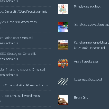
essi adminis
Pimdeiuse rüüteöl
ce
,
Oma stiil WordPressi adminis
yles
,
Oma stiil WordPressi
90 jalustrabavat taustapi
s
tallation cost
,
Oma stiil
Kahekümne teine blogi
essi adminis
(22/100): Hopa'pa rei
 SEO Strategies
,
Oma stiil
essi adminis
Ära vihaseks saa!
lar financing options
,
Oma stiil
essi adminis
Ilusamad jõululood
ech
,
Oma stiil WordPressi adminis
urance
,
Oma stiil WordPressi
Bikini Girl
s