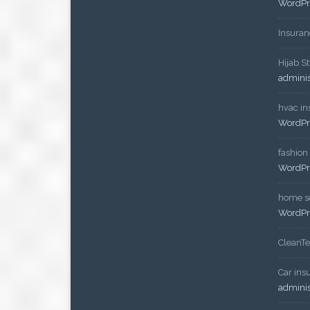
WordPr
Insuran
Hijab St
admini
hvac ins
WordPr
fashion
WordPr
home so
WordPr
CleanT
Car ins
admini