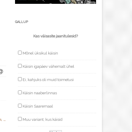
GALLUP
Kas väisasite jaanitulesid?
Mõnel üksikul käisin
Käisin igapäev vähemalt ühel
Ei, kahjuks oli muid toimetusi
Käisin naaberlinnas
Käisin Saaremaal
Muu variant, kus käisid
KA
→