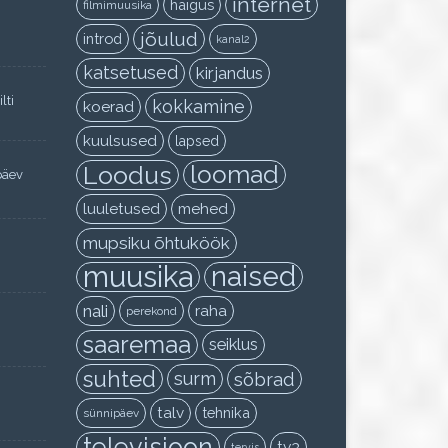
internet
haigus
filmimuusika
jõulud
introd
kanal2
katsetused
kirjandus
lti
kokkamine
koerad
kuulsused
lapsed
Loodus
loomad
päev
luuletused
mehed
mupsiku õhtuköök
muusika
naised
nali
raha
perekond
saaremaa
seiklus
suhted
surm
sõbrad
talv
tehnika
sünnipäev
televisioon
tv3
tervis