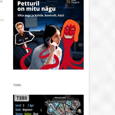
se
rus
TORN