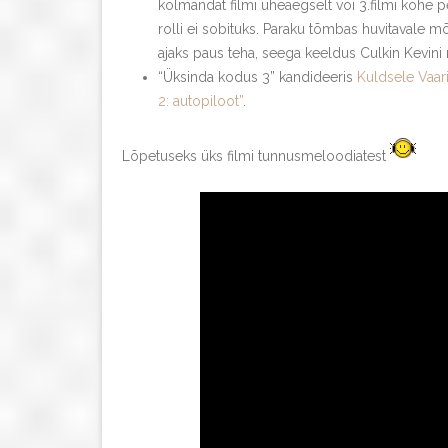
kolmandat filmi üheaegselt või 3.filmi kohe p
rolli ei sobituks. Paraku tõmbas huvitavale m
ajaks paus teha, seega keeldus Culkin Kevini ro
“Üksinda kodus 3” kandideeris
Kuldsele Vaari
2: autopiloot”
.
Lõpetuseks üks filmi tunnusmeloodiatest