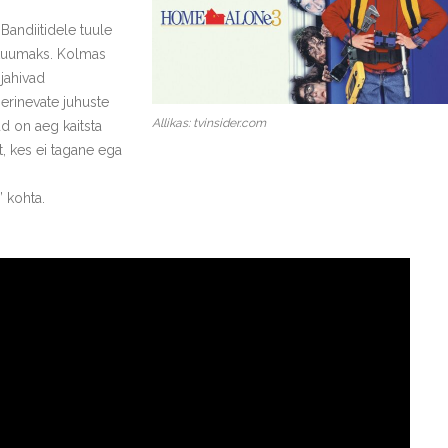
Bandiitidele tuule
e kuumaks. Kolmas
 jahivad
erinevate juhuste
Allikas: tvinsider.com
d on aeg kaitsta
, kes ei tagane ega
 kohta.