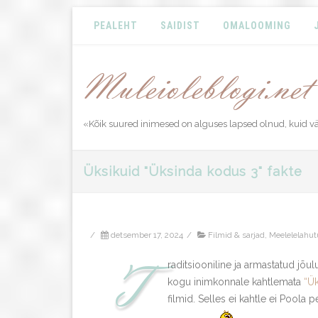
PEALEHT
SAIDIST
OMALOOMING
«Kõik suured inimesed on alguses lapsed olnud, kuid 
Üksikuid "Üksinda kodus 3" fakte
/
detsember 17, 2024
/
Filmid & sarjad
,
Meelelelahut
T
raditsiooniline ja armastatud jõu
kogu inimkonnale kahtlemata
“Ü
filmid. Selles ei kahtle ei Poola 