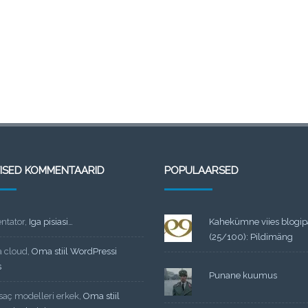
TISED KOMMENTAARID
POPULAARSED
tator
,
Iga pisiasi…
Kahekümne viies blogi
(25/100): Pildimäng
a cloud
,
Oma stiil WordPressi
s
Punane kuumus
 saç modelleri erkek
,
Oma stiil