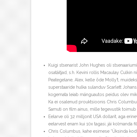
Kuigi stsenarist John Hughes oli stsenaarium
osatäitjad, s.h. Kevini rollis Macaulay Culkin n
Peategelane, Alex, kelle õde Molly’t, muideks, 
superstaaride hulka sulanduv Scarlett Johansso
kogemata leiab mänguautos peidus olev mikro
Ka ei osalenud prouktsioonis Chris Columbus
Samuti on film ainus, mille tegevustik toimub
Eelarve oli 32 milljonit USA dollarit, aga erin
eelarvest enam kui 10x tagasi, jäi kolmanda fil
Chris Columbus, kahe esimese “Üksinda kodus”