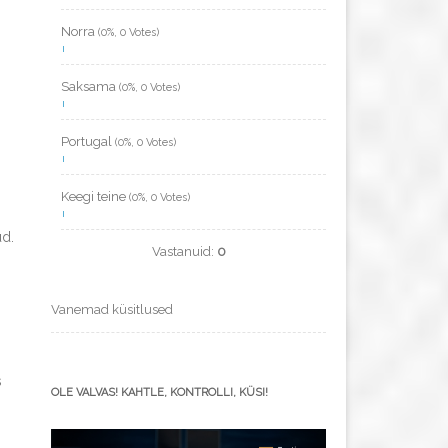
Norra
(0%, 0 Votes)
Saksama
(0%, 0 Votes)
Portugal
(0%, 0 Votes)
Keegi teine
(0%, 0 Votes)
ud.
Vastanuid:
0
Vanemad küsitlused
s
OLE VALVAS! KAHTLE, KONTROLLI, KÜSI!