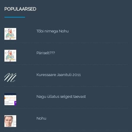
POPULAARSED
Tõbi nimega Nohu
Päriselt???
Kuressaare Jaanituli 2011
Nagu üllatus selgest taevast
Nohu