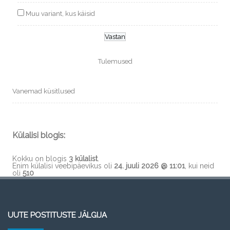
Muu variant, kus käisid
Tulemused
Vanemad küsitlused
Külalisi blogis:
Kokku on blogis
3 külalist
.
Enim külalisi veebipäevikus oli
24. juuli 2026 @ 11:01
, kui neid
oli
510
UUTE POSTITUSTE JÄLGIJA