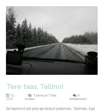
Tere taas, Tallinn!
02,
7 päeva ja 7 ööd
,
0
2016
Loodus
kommentaari
Sai taaskord üle pika aja käidud pealinnas, Tallinnas. Ega