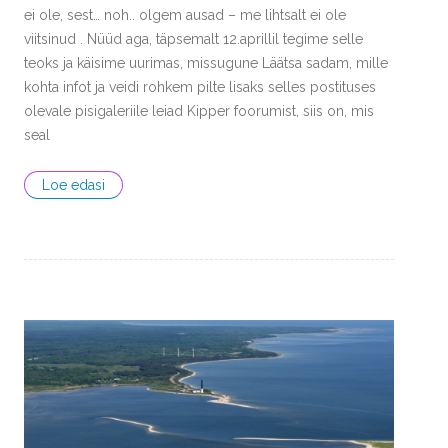
ei ole, sest… noh.. olgem ausad – me lihtsalt ei ole
viitsinud . Nüüd aga, täpsemalt 12.aprillil tegime selle
teoks ja käisime uurimas, missugune Läätsa sadam, mille
kohta infot ja veidi rohkem pilte lisaks selles postituses
olevale pisigaleriile leiad Kipper foorumist, siis on, mis
seal
Loe edasi