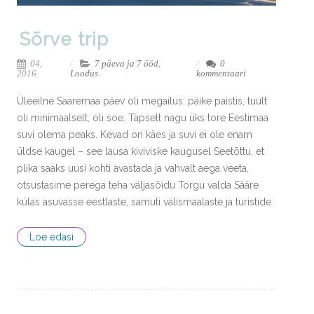
Sõrve trip
04,
7 päeva ja 7 ööd
,
0
2016
Loodus
kommentaari
Üleeilne Saaremaa päev oli megailus: päike paistis, tuult
oli minimaalselt, oli soe. Täpselt nagu üks tore Eestimaa
suvi olema peaks. Kevad on käes ja suvi ei ole enam
üldse kaugel – see lausa kiviviske kaugusel Seetõttu, et
plika saaks uusi kohti avastada ja vahvalt aega veeta,
otsustasime perega teha väljasõidu Torgu valda Sääre
külas asuvasse eestlaste, samuti välismaalaste ja turistide
Loe edasi