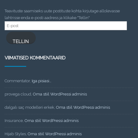
Teavituste saamiseks uute postituste kohta kirjutage allolevasse
lahtrisse enda e-posti aadress ja klikake "Tellin"
E-
post
TELLIN
VIIMATISED KOMMENTAARID
Commentator
,
Iga pisiasi…
provega cloud
,
Oma stiil WordPressi adminis
dalgalı saç modelleri erkek
,
Oma stiil WordPressi adminis
Insurance
,
Oma stiil WordPressi adminis
Hijab Styles
,
Oma stiil WordPressi adminis