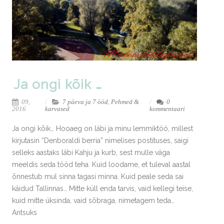
Ja ongi kõik …
09,
7 päeva ja 7 ööd
,
Pehmed &
0
2016
karvased
kommentaari
Ja ongi kõik… Hooaeg on läbi ja minu lemmiktöö, millest
kirjutasin “Denboraldi berria” nimelises postituses, saigi
selleks aastaks läbi Kahju ja kurb, sest mulle väga
meeldis seda tööd teha. Kuid loodame, et tuleval aastal
õnnestub mul sinna tagasi minna. Kuid peale seda sai
käidud Tallinnas… Mitte küll enda tarvis, vaid kellegi teise,
kuid mitte üksinda, vaid sõbraga, nimetagem teda…
Antsuks