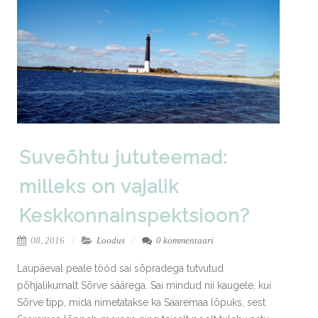
Suveõhtu jututeemad:
milleks on vajalik
Keskkonnainspektsioon?
08, 2016
Loodus
0 kommentaari
Laupäeval peale tööd sai sõpradega tutvutud
põhjalikumalt Sõrve säärega. Sai mindud nii kaugele, kui
Sõrve tipp, mida nimetatakse ka Saaremaa lõpuks, sest