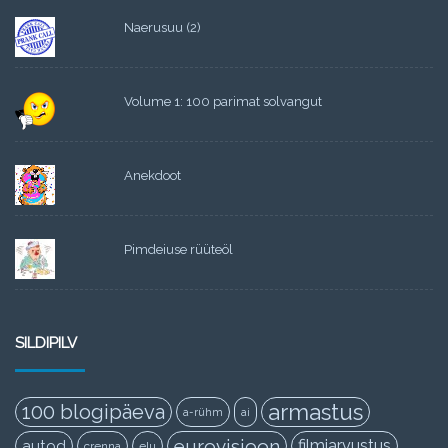
Naerusuu (2)
Volume 1: 100 parimat solvangut
Anekdoot
Pimdeiuse rüüteöl
SILDIPILV
armastus
100 blogipäeva
a-rühm
ai
eurovisioon
filmiarvustus
autod
crenna
elu