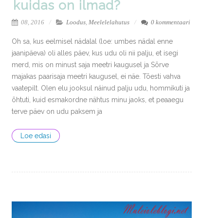
kuidas on ilmad?
08, 2016
Loodus
,
Meelelelahutus
0 kommentaari
Oh sa, kus eelmisel nädalal (loe: umbes nädal enne
jaanipäeva) oli alles päev, kus udu oli nii palju, et isegi
merd, mis on minust saja meetri kaugusel ja Sõrve
majakas paarisaja meetri kaugusel, ei näe. Tõesti vahva
vaatepilt. Olen elu jooksul näinud palju udu, hommikuti ja
õhtuti, kuid esmakordne nähtus minu jaoks, et peaaegu
terve päev on udu paksem ja
Loe edasi