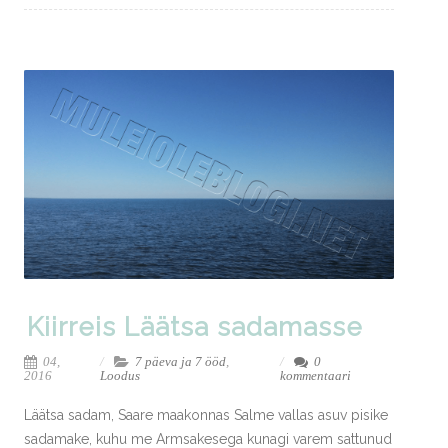
Kiirreis Läätsa sadamasse
04,
7 päeva ja 7 ööd
,
0
2016
Loodus
kommentaari
Läätsa sadam, Saare maakonnas Salme vallas asuv pisike
sadamake, kuhu me Armsakesega kunagi varem sattunud