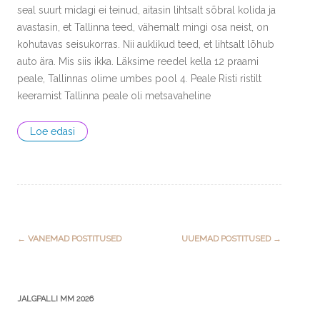
seal suurt midagi ei teinud, aitasin lihtsalt sõbral kolida ja
avastasin, et Tallinna teed, vähemalt mingi osa neist, on
kohutavas seisukorras. Nii auklikud teed, et lihtsalt lõhub
auto ära. Mis siis ikka. Läksime reedel kella 12 praami
peale, Tallinnas olime umbes pool 4. Peale Risti ristilt
keeramist Tallinna peale oli metsavaheline
Loe edasi
Post
←
VANEMAD POSTITUSED
UUEMAD POSTITUSED
→
navigation
JALGPALLI MM 2026