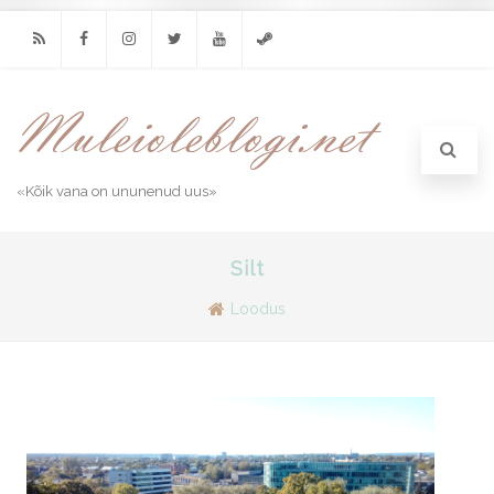
RSS
Facebook
Instagram
Twitter
Youtube
Steam
«Kõik vana on ununenud uus»
Silt
Loodus