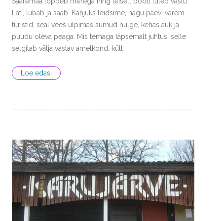
Saaremaa lõppeb merega ning teiselt poolt tuleb vastu
Läti, lubab ja saab. Kahjuks leidsime, nagu päevi varem
turistid, seal vees ulpimas surnud hülge, kehas auk ja
puudu oleva peaga. Mis temaga täpsemalt juhtus, selle
selgitab välja vastav ametkond, küll
Loe edasi