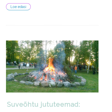
Loe edasi
Suveõhtu jututeemad: