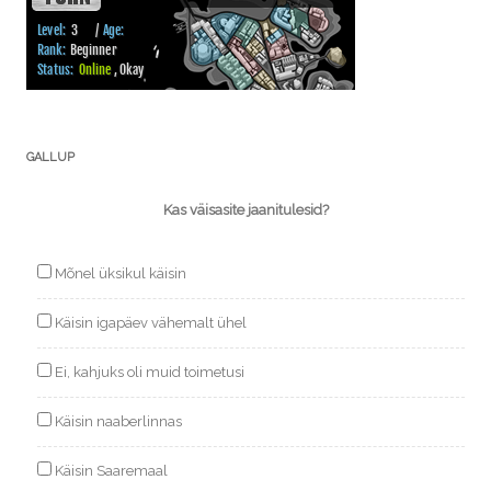
GALLUP
Kas väisasite jaanitulesid?
Mõnel üksikul käisin
Käisin igapäev vähemalt ühel
Ei, kahjuks oli muid toimetusi
Käisin naaberlinnas
Käisin Saaremaal