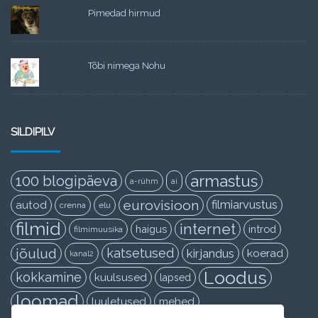
Pimedad hirmud
Tõbi nimega Nohu
SILDIPILV
armastus
100 blogipäeva
a-rühm
ai
eurovisioon
filmiarvustus
autod
crenna
elu
filmid
internet
haigus
introd
filmimuusika
jõulud
katsetused
kirjandus
koerad
kanal2
Loodus
kokkamine
kuulsused
lapsed
loomad
luuletused
mehed