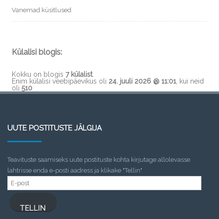
Vanemad küsitlused
Külalisi blogis:
Kokku on blogis
7 külalist
.
Enim külalisi veebipäevikus oli
24. juuli 2026 @ 11:01
, kui neid
oli
510
UUTE POSTITUSTE JÄLGIJA
Teavituste saamiseks uute postituste kohta kirjutage allolevasse
lahtrisse enda e-posti aadress ja klikake "Tellin"
E-
post
TELLIN