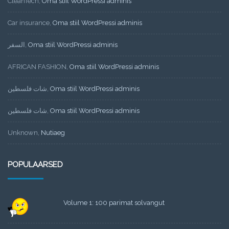
CleanTech
,
Oma stiil WordPressi adminis
Car insurance
,
Oma stiil WordPressi adminis
السفر
,
Oma stiil WordPressi adminis
AFRICAN FASHION
,
Oma stiil WordPressi adminis
شات فلسطين
,
Oma stiil WordPressi adminis
شات فلسطين
,
Oma stiil WordPressi adminis
Unknown
,
Nutiaeg
POPULAARSED
Volume 1: 100 parimat solvangut