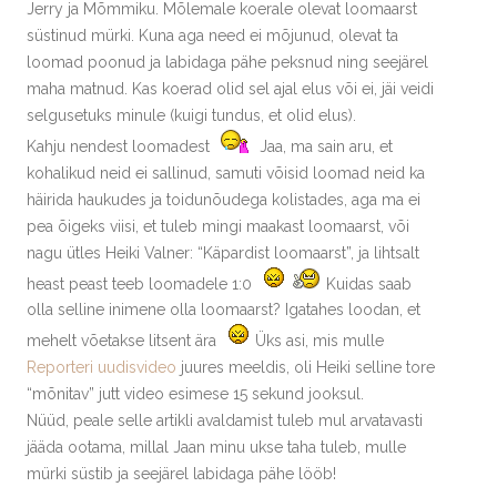
Jerry ja Mõmmiku. Mõlemale koerale olevat loomaarst
süstinud mürki. Kuna aga need ei mõjunud, olevat ta
loomad poonud ja labidaga pähe peksnud ning seejärel
maha matnud. Kas koerad olid sel ajal elus või ei, jäi veidi
selgusetuks minule (kuigi tundus, et olid elus).
Kahju nendest loomadest
Jaa, ma sain aru, et
kohalikud neid ei sallinud, samuti võisid loomad neid ka
häirida haukudes ja toidunõudega kolistades, aga ma ei
pea õigeks viisi, et tuleb mingi maakast loomaarst, või
nagu ütles Heiki Valner: “Käpardist loomaarst”, ja lihtsalt
heast peast teeb loomadele 1:0
Kuidas saab
olla selline inimene olla loomaarst? Igatahes loodan, et
mehelt võetakse litsent ära
Üks asi, mis mulle
Reporteri uudisvideo
juures meeldis, oli Heiki selline tore
“mõnitav” jutt video esimese 15 sekund jooksul.
Nüüd, peale selle artikli avaldamist tuleb mul arvatavasti
jääda ootama, millal Jaan minu ukse taha tuleb, mulle
mürki süstib ja seejärel labidaga pähe lööb!