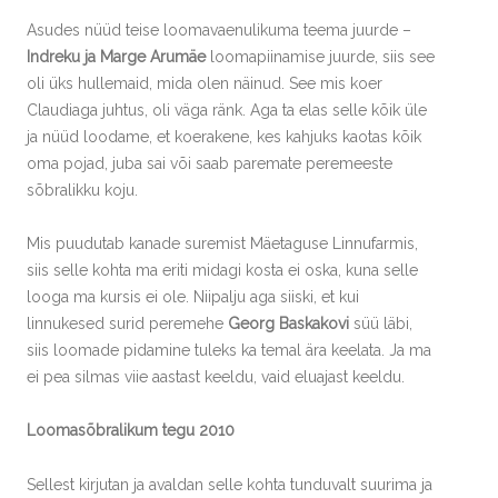
Asudes nüüd teise loomavaenulikuma teema juurde –
Indreku ja Marge Arumäe
loomapiinamise juurde, siis see
oli üks hullemaid, mida olen näinud. See mis koer
Claudiaga juhtus, oli väga ränk. Aga ta elas selle kõik üle
ja nüüd loodame, et koerakene, kes kahjuks kaotas kõik
oma pojad, juba sai või saab paremate peremeeste
sõbralikku koju.
Mis puudutab kanade suremist Mäetaguse Linnufarmis,
siis selle kohta ma eriti midagi kosta ei oska, kuna selle
looga ma kursis ei ole. Niipalju aga siiski, et kui
linnukesed surid peremehe
Georg Baskakovi
süü läbi,
siis loomade pidamine tuleks ka temal ära keelata. Ja ma
ei pea silmas viie aastast keeldu, vaid eluajast keeldu.
Loomasõbralikum tegu 2010
Sellest kirjutan ja avaldan selle kohta tunduvalt suurima ja