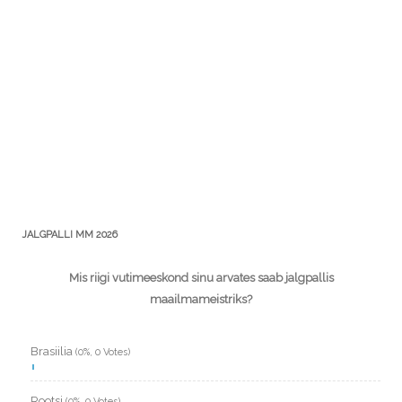
JALGPALLI MM 2026
Mis riigi vutimeeskond sinu arvates saab jalgpallis
maailmameistriks?
Brasiilia
(0%, 0 Votes)
Rootsi
(0%, 0 Votes)