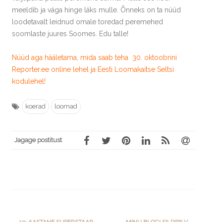
meeldib ja väga hinge läks mulle. Õnneks on ta nüüd
loodetavalt leidnud omale toredad peremehed
soomlaste juures Soomes. Edu talle!
Nüüd aga hääletama, mida saab teha 30. oktoobrini
Reporter.ee online lehel ja Eesti Loomakaitse Seltsi
kodulehel!
koerad
loomad
Jagage postitust
Post
←
10-AASTANE SUPERSTAAR
MINU BLOGI SILDIPILV
→