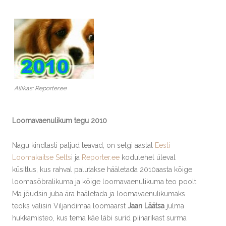
Allikas: Reporter.ee
Loomavaenulikum tegu 2010
Nagu kindlasti paljud teavad, on selgi aastal
Eesti
Loomakaitse Selts
i ja
Reporter.ee
kodulehel üleval
küsitlus, kus rahval palutakse hääletada 2010aasta kõige
loomasõbralikuma ja kõige loomavaenulikuma teo poolt.
Ma jõudsin juba ära hääletada ja loomavaenulikumaks
teoks valisin Viljandimaa loomaarst
Jaan Läätsa
julma
hukkamisteo, kus tema käe läbi surid piinarikast surma