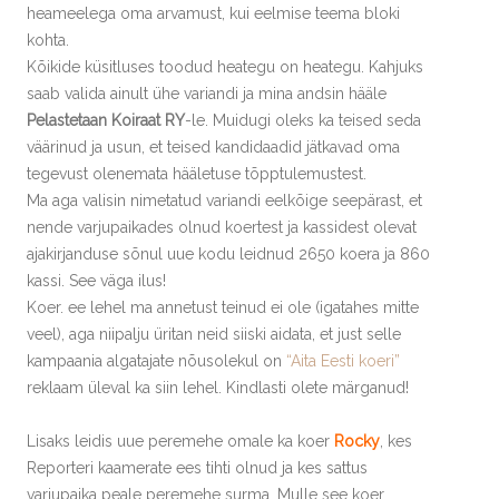
heameelega oma arvamust, kui eelmise teema bloki
kohta.
Kõikide küsitluses toodud heategu on heategu. Kahjuks
saab valida ainult ühe variandi ja mina andsin hääle
Pelastetaan Koiraat RY
-le. Muidugi oleks ka teised seda
väärinud ja usun, et teised kandidaadid jätkavad oma
tegevust olenemata hääletuse tõpptulemustest.
Ma aga valisin nimetatud variandi eelkõige seepärast, et
nende varjupaikades olnud koertest ja kassidest olevat
ajakirjanduse sõnul uue kodu leidnud 2650 koera ja 860
kassi. See väga ilus!
Koer. ee lehel ma annetust teinud ei ole (igatahes mitte
veel), aga niipalju üritan neid siiski aidata, et just selle
kampaania algatajate nõusolekul on
“Aita Eesti koeri”
reklaam üleval ka siin lehel. Kindlasti olete märganud!
Lisaks leidis uue peremehe omale ka koer
Rocky
, kes
Reporteri kaamerate ees tihti olnud ja kes sattus
varjupaika peale peremehe surma. Mulle see koer