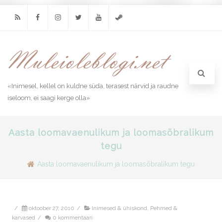
RSS
Facebook
Instagram
Twitter
Youtube
Steam
«Inimesel, kellel on kuldne süda, terasest närvid ja raudne
iseloom, ei saagi kerge olla»
Aasta loomavaenulikum ja loomasõbralikum
tegu
Aasta loomavaenulikum ja loomasõbralikum tegu
/
oktoober 27, 2010
/
Inimesed & ühiskond
,
Pehmed &
karvased
/
0 kommentaari