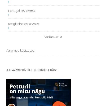
Portugal
(0%, 0 Votes)
Keegi teine
(0%, 0 Votes)
Vastanuid:
0
Vanemad küsitlused
OLE VALVAS! KAHTLE, KONTROLLI, KÜSI!