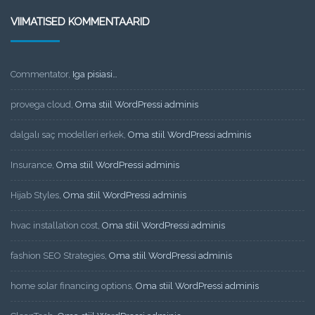
VIIMATISED KOMMENTAARID
Commentator
,
Iga pisiasi…
provega cloud
,
Oma stiil WordPressi adminis
dalgalı saç modelleri erkek
,
Oma stiil WordPressi adminis
Insurance
,
Oma stiil WordPressi adminis
Hijab Styles
,
Oma stiil WordPressi adminis
hvac installation cost
,
Oma stiil WordPressi adminis
fashion SEO Strategies
,
Oma stiil WordPressi adminis
home solar financing options
,
Oma stiil WordPressi adminis