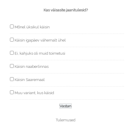
Kas väisasite jaanitulesid?
Mõnel üksikul käisin
Käisin igapäev vähemalt ühel
Ei, kahjuks oli muid toimetusi
Käisin naaberlinnas
Käisin Saaremaal
Muu variant, kus käisid
Tulemused