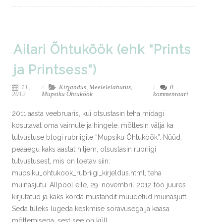
Ailari Õhtuköök (ehk “Prints
ja Printsess”)
11,
Kirjandus
,
Meelelelahutus
,
0
2012
Mupsiku Õhtuköök
kommentaari
2011.aasta veebruaris, kui otsustasin teha midagi
kosutavat oma vaimule ja hingele, mõtlesin välja ka
tutvustuse blogi rubriigile “Mupsiku Õhtuköök”. Nüüd,
peaaegu kaks aastat hiljem, otsustasin rubriigi
tutvustusest, mis on loetav siin:
mupsiku_ohtukook_rubriigi_kirjeldus.html, teha
muinasjutu. Allpool eile, 29. novembril 2012 töö juures
kirjutatud ja kaks korda mustandit muudetud muinasjutt.
Seda tuleks lugeda keskmise soravusega ja kaasa
mõtlemisega, sest see on küll