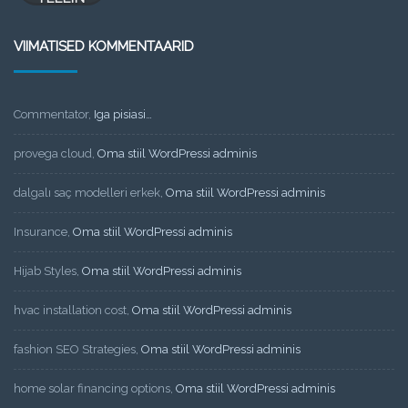
VIIMATISED KOMMENTAARID
Commentator
,
Iga pisiasi…
provega cloud
,
Oma stiil WordPressi adminis
dalgalı saç modelleri erkek
,
Oma stiil WordPressi adminis
Insurance
,
Oma stiil WordPressi adminis
Hijab Styles
,
Oma stiil WordPressi adminis
hvac installation cost
,
Oma stiil WordPressi adminis
fashion SEO Strategies
,
Oma stiil WordPressi adminis
home solar financing options
,
Oma stiil WordPressi adminis