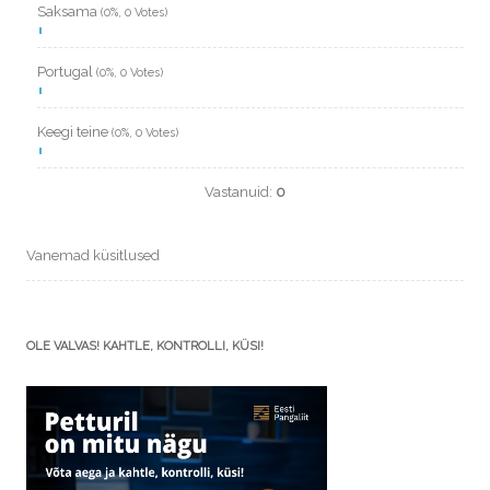
Saksama
(0%, 0 Votes)
Portugal
(0%, 0 Votes)
Keegi teine
(0%, 0 Votes)
Vastanuid:
0
Vanemad küsitlused
OLE VALVAS! KAHTLE, KONTROLLI, KÜSI!