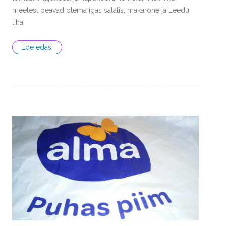
meelest peavad olema igas salatis, makarone ja Leedu
liha,
Loe edasi