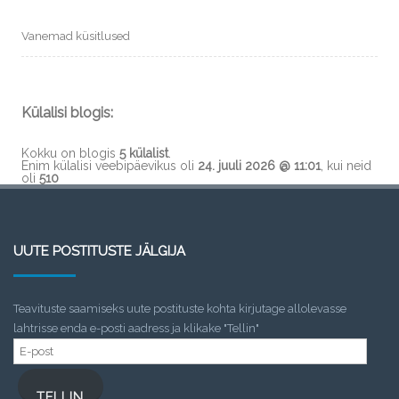
Vanemad küsitlused
Külalisi blogis:
Kokku on blogis
5 külalist
.
Enim külalisi veebipäevikus oli
24. juuli 2026 @ 11:01
, kui neid
oli
510
UUTE POSTITUSTE JÄLGIJA
Teavituste saamiseks uute postituste kohta kirjutage allolevasse
lahtrisse enda e-posti aadress ja klikake "Tellin"
E-
post
TELLIN