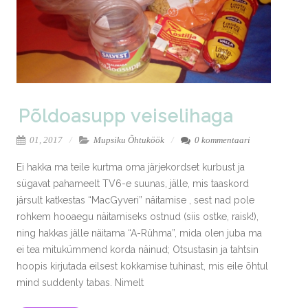
Põldoasupp veiselihaga
01, 2017
Mupsiku Õhtuköök
0 kommentaari
Ei hakka ma teile kurtma oma järjekordset kurbust ja
sügavat pahameelt TV6-e suunas, jälle, mis taaskord
järsult katkestas “MacGyveri” näitamise , sest nad pole
rohkem hooaegu näitamiseks ostnud (siis ostke, raisk!),
ning hakkas jälle näitama “A-Rühma”, mida olen juba ma
ei tea mitukümmend korda näinud; Otsustasin ja tahtsin
hoopis kirjutada eilsest kokkamise tuhinast, mis eile õhtul
mind suddenly tabas. Nimelt