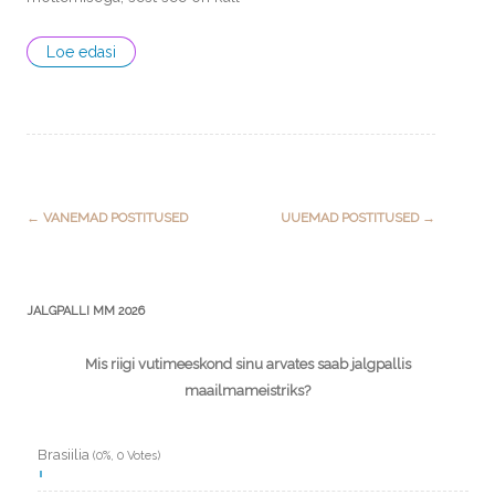
Loe edasi
Post
←
VANEMAD POSTITUSED
UUEMAD POSTITUSED
→
navigation
JALGPALLI MM 2026
Mis riigi vutimeeskond sinu arvates saab jalgpallis
maailmameistriks?
Brasiilia
(0%, 0 Votes)