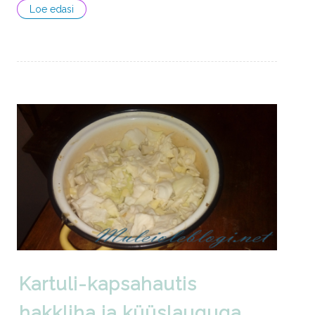
Loe edasi
Kartuli-kapsahautis
hakkliha ja küüslauguga