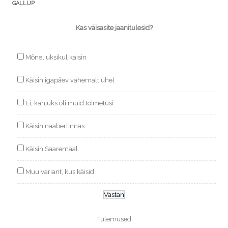
GALLUP
Kas väisasite jaanitulesid?
Mõnel üksikul käisin
Käisin igapäev vähemalt ühel
Ei, kahjuks oli muid toimetusi
Käisin naaberlinnas
Käisin Saaremaal
Muu variant, kus käisid
Tulemused