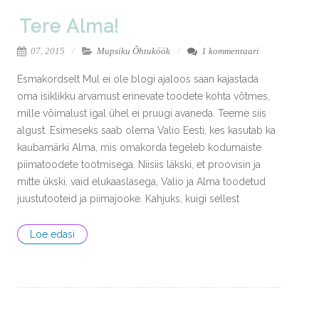
Tere Alma!
07, 2015
Mupsiku Õhtuköök
1 kommentaari
Esmakordselt Mul ei ole blogi ajaloos saan kajastada
oma isiklikku arvamust erinevate toodete kohta võtmes,
mille võimalust igal ühel ei pruugi avaneda. Teeme siis
algust. Esimeseks saab olema Valio Eesti, kes kasutab ka
kaubamärki Alma, mis omakorda tegeleb kodumaiste
piimatoodete tootmisega. Niisiis läkski, et proovisin ja
mitte ükski, vaid elukaaslasega, Valio ja Alma toodetud
juustutooteid ja piimajooke. Kahjuks, kuigi sellest
Loe edasi