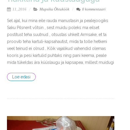
11, 2016
Mupsiku Õhtuköök
0 kommentaari
Sel ajal, kui mina eile rauda manustasin ja pealejoogiks
Saku Pilsnerit võtsin , sest muidu poleks ma eilset
postitust teha suutnud , otsustas uhkelt Armsake, et ta
proovib teha kartuli-kapsahautist, mida ta tolle hetkeni
veel teinud ei olnud . Kõik vajalikud vahendid olemas
kooris ja pesi kartulid puhtaks ning pani keema, peale
mida tükeldas ära küüslaugu ja kapsapea, millest muidugi
Loe edasi