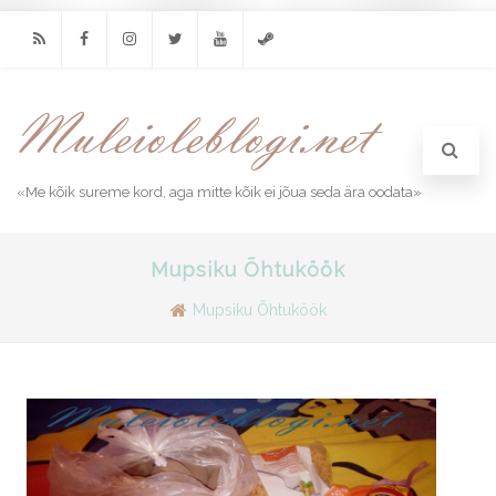
RSS
Facebook
Instagram
Twitter
Youtube
Steam
«Me kõik sureme kord, aga mitte kõik ei jõua seda ära oodata»
Mupsiku Õhtuköök
Mupsiku Õhtuköök