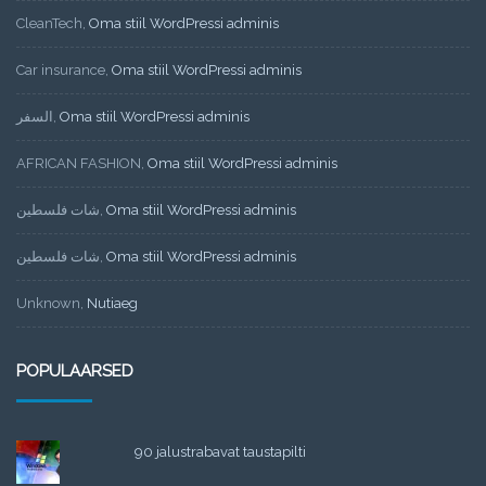
CleanTech
,
Oma stiil WordPressi adminis
Car insurance
,
Oma stiil WordPressi adminis
السفر
,
Oma stiil WordPressi adminis
AFRICAN FASHION
,
Oma stiil WordPressi adminis
شات فلسطين
,
Oma stiil WordPressi adminis
شات فلسطين
,
Oma stiil WordPressi adminis
Unknown
,
Nutiaeg
POPULAARSED
90 jalustrabavat taustapilti