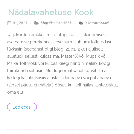
Nädalavahetuse Kook
01, 2013
Mupsiku Õhtuköök
0 kommentaari
Järjekordne artikkel, mille blogisse sissekandmise ja
avaldamise perekonnasisese surmajuhtumi tõttu edasi
lükkasin (seepärast oligi blogi 21.01.-27.01 ajutiselt
suletud), sellest, kuidas ma, Master X või Mupsik või
Pisike Töllmokk või kuidas keegi mind nimetab, köögi
toimkonda sattusin. Muidugi omal vabal soovil, ilma
kellegi käsuta. Niisiis alustasin laupäeva või pühapäeva
(täpset päeva ei mäleta ) öösel, kui kell näitas kahteteiskut,
oma elu
Loe edasi