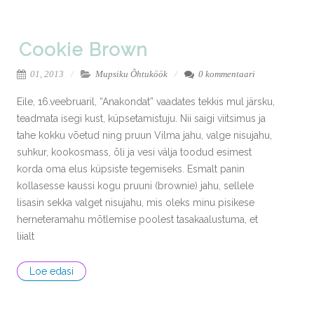
Cookie Brown
01, 2013
Mupsiku Õhtuköök
0 kommentaari
Eile, 16.veebruaril, “Anakondat” vaadates tekkis mul järsku,
teadmata isegi kust, küpsetamistuju. Nii saigi viitsimus ja
tahe kokku võetud ning pruun Vilma jahu, valge nisujahu,
suhkur, kookosmass, õli ja vesi välja toodud esimest
korda oma elus küpsiste tegemiseks. Esmalt panin
kollasesse kaussi kogu pruuni (brownie) jahu, sellele
lisasin sekka valget nisujahu, mis oleks minu pisikese
herneteramahu mõtlemise poolest tasakaalustuma, et
liialt
Loe edasi