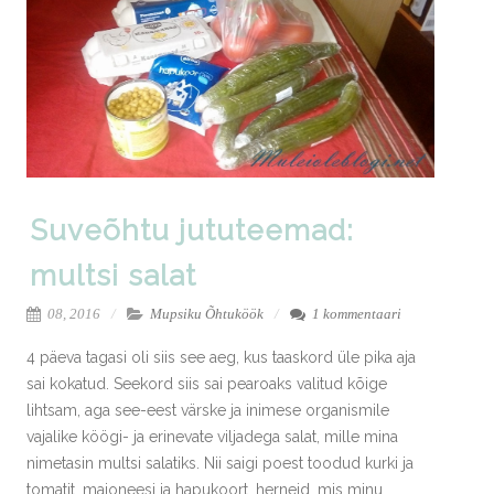
Suveõhtu jututeemad:
multsi salat
08, 2016
Mupsiku Õhtuköök
1 kommentaari
4 päeva tagasi oli siis see aeg, kus taaskord üle pika aja
sai kokatud. Seekord siis sai pearoaks valitud kõige
lihtsam, aga see-eest värske ja inimese organismile
vajalike köögi- ja erinevate viljadega salat, mille mina
nimetasin multsi salatiks. Nii saigi poest toodud kurki ja
tomatit, majoneesi ja hapukoort, herneid, mis minu