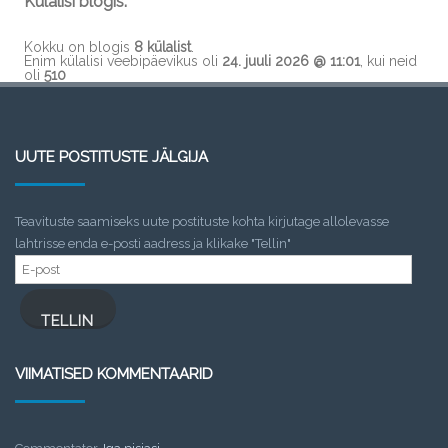
Külalisi blogis:
Kokku on blogis
8 külalist
.
Enim külalisi veebipäevikus oli
24. juuli 2026 @ 11:01
, kui neid
oli
510
UUTE POSTITUSTE JÄLGIJA
Teavituste saamiseks uute postituste kohta kirjutage allolevasse
lahtrisse enda e-posti aadress ja klikake "Tellin"
E-
post
TELLIN
VIIMATISED KOMMENTAARID