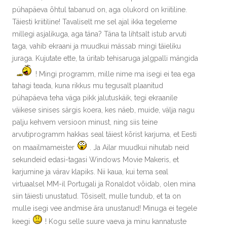
pühapäeva õhtul tabanud on, aga olukord on kriitiline.
Täiesti kriitiline! Tavaliselt me sel ajal ikka tegeleme
millegi asjalikuga, aga täna? Täna ta lihtsalt istub arvuti
taga, vahib ekraani ja muudkui mässab mingi täieliku
juraga. Kujutate ette, ta üritab tehisaruga jalgpalli mängida
! Mingi programm, mille nime ma isegi ei tea ega
tahagi teada, kuna rikkus mu tegusalt plaanitud
pühapäeva teha väga pikk jalutuskäik, tegi ekraanile
väikese sinises särgis koera, kes näeb, muide, välja nagu
palju kehvem versioon minust, ning siis teine
arvutiprogramm hakkas seal täiest kõrist karjuma, et Eesti
on maailmameister
. Ja Ailar muudkui nihutab neid
sekundeid edasi-tagasi Windows Movie Makeris, et
karjumine ja värav klapiks. Nii kaua, kui tema seal
virtuaalsel MM-il Portugali ja Ronaldot võidab, olen mina
siin täiesti unustatud. Tõsiselt, mulle tundub, et ta on
mulle isegi vee andmise ära unustanud! Minuga ei tegele
keegi
! Kogu selle suure vaeva ja minu kannatuste