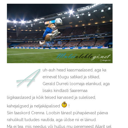
A
uh-auh head kaasmaalased, aga ka
erinevat tõugu satikad ja sitikad,
Gerald Durreli loomaja elanikud, aga
lisaks kindlasti Saaremaa
liigikaaslased ja kõik teised karvased ja sulelised,
kahejalgsed ja neljakäpalised
!
Siin taaskord Crenna. Lootsin tänast pühapäevast päeva
rahulikult tududes nautida, aga üldse nii ei läinud.
Ma ei tea, mis needus või hullus mu peremeest Ailarit sel