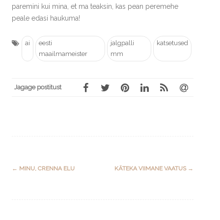
paremini kui mina, et ma teaksin, kas pean peremehe
peale edasi haukuma!
ai
eesti
jalgpalli
katsetused
maailmameister
mm
Jagage postitust
Post
←
MINU, CRENNA ELU
KÄTEKA VIIMANE VAATUS
→
navigation