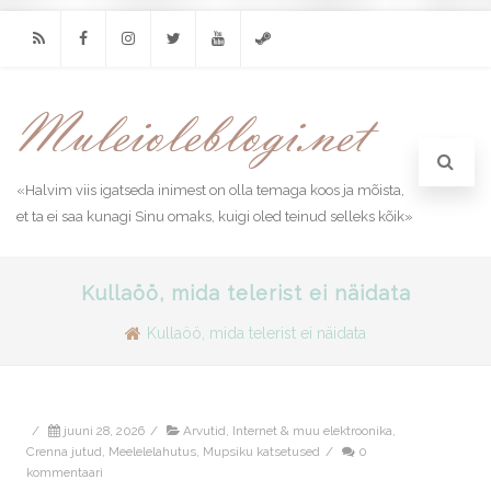
RSS
Facebook
Instagram
Twitter
Youtube
Steam
«Halvim viis igatseda inimest on olla temaga koos ja mõista,
et ta ei saa kunagi Sinu omaks, kuigi oled teinud selleks kõik»
Kullaöö, mida telerist ei näidata
Kullaöö, mida telerist ei näidata
/
juuni 28, 2026
/
Arvutid, Internet & muu elektroonika
,
Crenna jutud
,
Meelelelahutus
,
Mupsiku katsetused
/
0
kommentaari