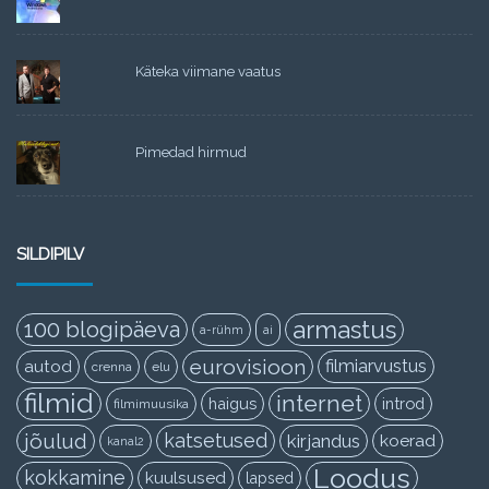
Käteka viimane vaatus
Pimedad hirmud
SILDIPILV
armastus
100 blogipäeva
a-rühm
ai
eurovisioon
filmiarvustus
autod
crenna
elu
filmid
internet
haigus
introd
filmimuusika
jõulud
katsetused
kirjandus
koerad
kanal2
Loodus
kokkamine
kuulsused
lapsed