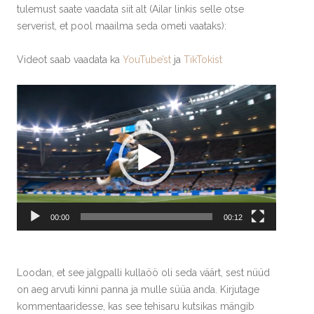
tulemust saate vaadata siit alt (Ailar linkis selle otse
serverist, et pool maailma seda ometi vaataks):
Videot saab vaadata ka
YouTube’st
ja
TikTokist
Videoesitaja
00:00
00:12
Loodan, et see jalgpalli kullaöö oli seda väärt, sest nüüd
on aeg arvuti kinni panna ja mulle süüa anda. Kirjutage
kommentaaridesse, kas see tehisaru kutsikas mängib