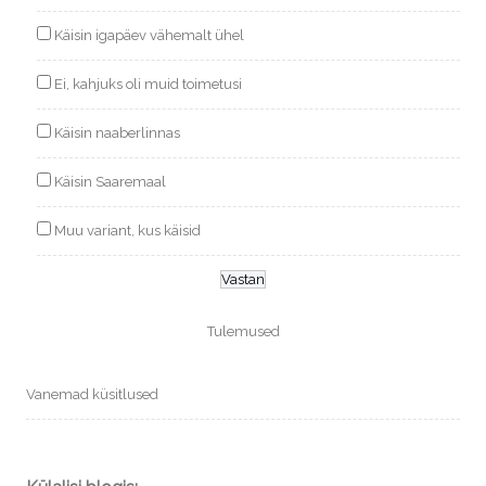
Käisin igapäev vähemalt ühel
Ei, kahjuks oli muid toimetusi
Käisin naaberlinnas
Käisin Saaremaal
Muu variant, kus käisid
Tulemused
Vanemad küsitlused