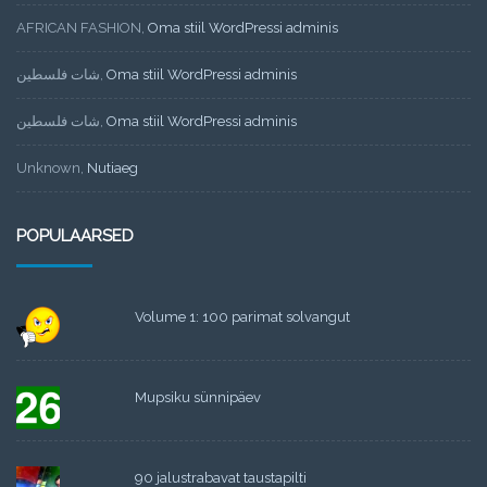
AFRICAN FASHION
,
Oma stiil WordPressi adminis
شات فلسطين
,
Oma stiil WordPressi adminis
شات فلسطين
,
Oma stiil WordPressi adminis
Unknown
,
Nutiaeg
POPULAARSED
Volume 1: 100 parimat solvangut
Mupsiku sünnipäev
90 jalustrabavat taustapilti