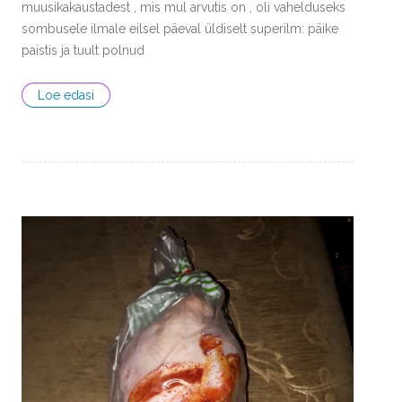
muusikakaustadest , mis mul arvutis on , oli vahelduseks
sombusele ilmale eilsel päeval üldiselt superilm: päike
paistis ja tuult polnud
Loe edasi