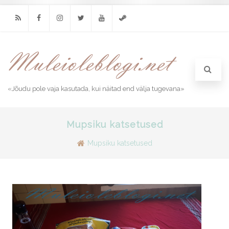
RSS
Facebook
Instagram
Twitter
Youtube
Steam
«Jõudu pole vaja kasutada, kui näitad end välja tugevana»
Mupsiku katsetused
Mupsiku katsetused