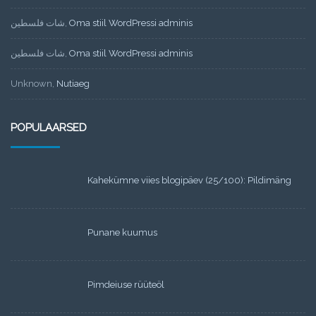
شات فلسطين
,
Oma stiil WordPressi adminis
شات فلسطين
,
Oma stiil WordPressi adminis
Unknown
,
Nutiaeg
POPULAARSED
Kahekümne viies blogipäev (25/100): Pildimäng
Punane kuumus
Pimdeiuse rüüteöl