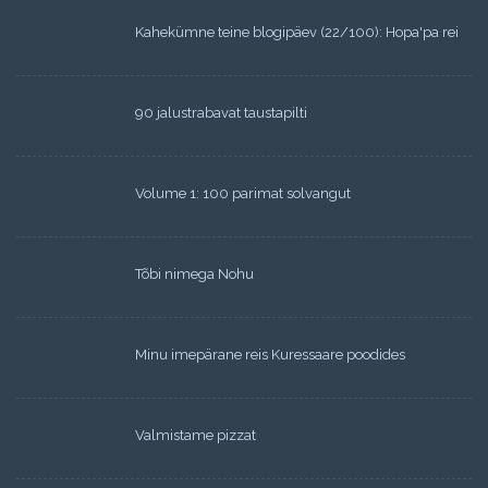
Kahekümne teine blogipäev (22/100): Hopa'pa rei
90 jalustrabavat taustapilti
Volume 1: 100 parimat solvangut
Tõbi nimega Nohu
Minu imepärane reis Kuressaare poodides
Valmistame pizzat