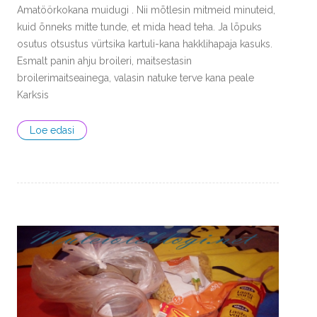
Amatöörkokana muidugi . Nii mõtlesin mitmeid minuteid,
kuid õnneks mitte tunde, et mida head teha. Ja lõpuks
osutus otsustus vürtsika kartuli-kana hakklihapaja kasuks.
Esmalt panin ahju broileri, maitsestasin
broilerimaitseainega, valasin natuke terve kana peale
Karksis
Loe edasi