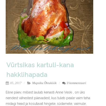
Vürtsikas kartuli-kana
hakklihapada
05, 2017
Mupsiku Õhtuköök
0 kommentaari
Eilne päev, millest laulab kenasti Anne Veski , on üks
nendest vähestest päevadest, kus tuleb peale vaim teha
midagi head ja kosutavat hingele, südamele, vaimule.