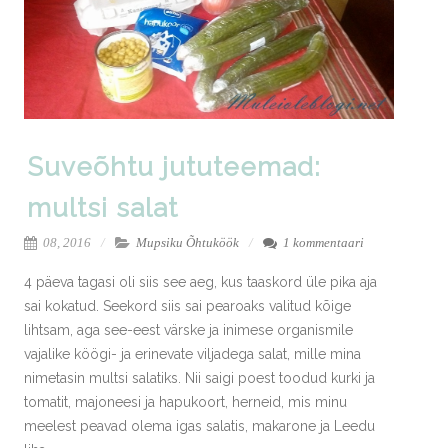
Suveõhtu jututeemad:
multsi salat
08, 2016
Mupsiku Õhtuköök
1 kommentaari
4 päeva tagasi oli siis see aeg, kus taaskord üle pika aja
sai kokatud. Seekord siis sai pearoaks valitud kõige
lihtsam, aga see-eest värske ja inimese organismile
vajalike köögi- ja erinevate viljadega salat, mille mina
nimetasin multsi salatiks. Nii saigi poest toodud kurki ja
tomatit, majoneesi ja hapukoort, herneid, mis minu
meelest peavad olema igas salatis, makarone ja Leedu