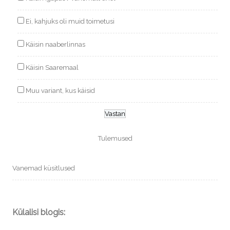
Ei, kahjuks oli muid toimetusi
Käisin naaberlinnas
Käisin Saaremaal
Muu variant, kus käisid
Tulemused
Vanemad küsitlused
Külalisi blogis: