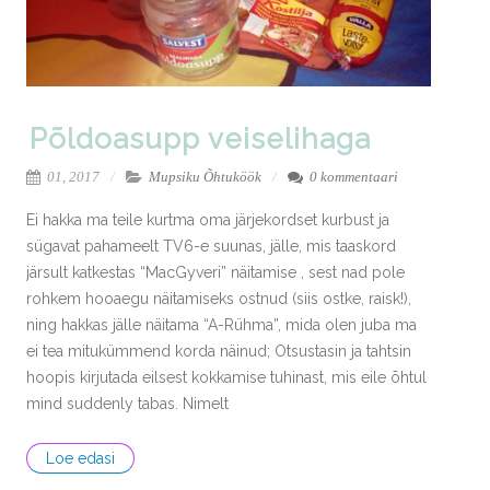
Põldoasupp veiselihaga
01, 2017
Mupsiku Õhtuköök
0 kommentaari
Ei hakka ma teile kurtma oma järjekordset kurbust ja
sügavat pahameelt TV6-e suunas, jälle, mis taaskord
järsult katkestas “MacGyveri” näitamise , sest nad pole
rohkem hooaegu näitamiseks ostnud (siis ostke, raisk!),
ning hakkas jälle näitama “A-Rühma”, mida olen juba ma
ei tea mitukümmend korda näinud; Otsustasin ja tahtsin
hoopis kirjutada eilsest kokkamise tuhinast, mis eile õhtul
mind suddenly tabas. Nimelt
Loe edasi