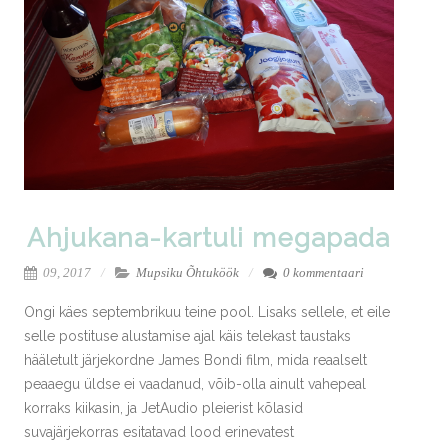
Ahjukana-kartuli megapada
09, 2017
Mupsiku Õhtuköök
0 kommentaari
Ongi käes septembrikuu teine pool. Lisaks sellele, et eile
selle postituse alustamise ajal käis telekast taustaks
hääletult järjekordne James Bondi film, mida reaalselt
peaaegu üldse ei vaadanud, võib-olla ainult vahepeal
korraks kiikasin, ja JetAudio pleierist kõlasid
suvajärjekorras esitatavad lood erinevatest