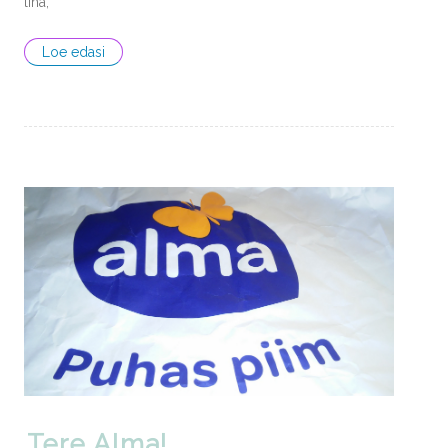
liha,
Loe edasi
Tere Alma!