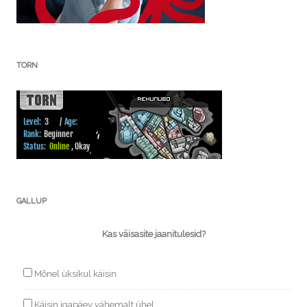
TORN
GALLUP
Kas väisasite jaanitulesid?
Mõnel üksikul käisin
Käisin igapäev vähemalt ühel