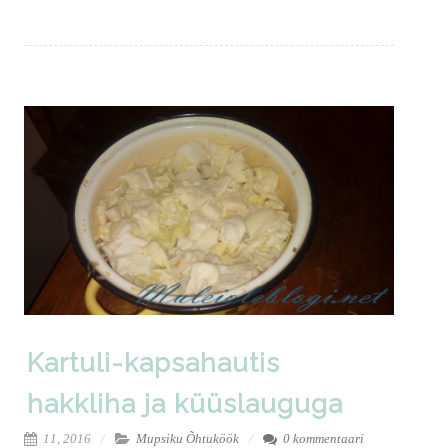
Kartuli-kapsahautis
hakkliha ja küüslauguga
11, 2016
Mupsiku Õhtuköök
0 kommentaari