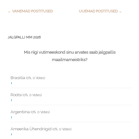
Post
←
VANEMAD POSTITUSED
UUEMAD POSTITUSED
→
navigation
JALGPALLI MM 2026
Mis riigi vutimeeskond sinu arvates saab jalgpallis
maailmameistriks?
Brasiilia
(0%, 0 Votes)
Rootsi
(0%, 0 Votes)
Argentiina
(0%, 0 Votes)
Ameerika Ühendriigid
(0%, 0 Votes)