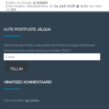
Kokku on blogis
15 külalist
.
Enim külalisi veebipäevikus oli
24. juuli 2026 @ 11:01
, kui neid
oli
510
UUTE POSTITUSTE JÄLGIJA
Teavituste saamiseks uute postituste kohta kirjutage allolevasse
lahtrisse enda e-posti aadress ja klikake "Tellin"
E-
post
TELLIN
VIIMATISED KOMMENTAARID
Commentator
,
Iga pisiasi…